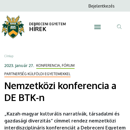
Nemzetközi
Ugrás
Anonim
Bejelentkezés
a
N
Felhasználói
konferencia
tartalomra
fiók
DEBRECENI EGYETEM
a
HÍREK
menüje
Tar
DE
ker
BTK-
Morzsa
Címlap
n
2023. január 27.
KONFERENCIA, FÓRUM
|
PARTNERSÉG KÜLFÖLDI EGYETEMEKKEL
Nemzetközi konferencia a
DEBRECENI
DE BTK-n
EGYETEM
„Kazah-magyar kulturális narratívák, társadalmi és
gazdasági diverzitás” címmel rendez nemzetközi
interdiszciplináris konferenciát a Debreceni Egyetem