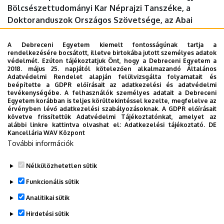
Bölcsészettudományi Kar Néprajzi Tanszéke, a
Doktoranduszok Országos Szövetsége, az Abai
Egyetem (Kazahsztán-Almati) és az Eurázsiai
Nemzeti Egyetem (Kazahsztán-Asztana).
A Debreceni Egyetem kiemelt fontosságúnak tartja a
rendelkezésére bocsátott, illetve birtokába jutott személyes adatok
védelmét. Ezúton tájékoztatjuk Önt, hogy a Debreceni Egyetem a
Időpont: 2023. január 27. péntek 10 óra
2018. május 25. napjától kötelezően alkalmazandó Általános
Adatvédelmi Rendelet alapján felülvizsgálta folyamatait és
Helyszín: Debreceni Egyetem Főépület, X. terem (Debrecen, Egyetem
beépítette a GDPR előírásait az adatkezelési és adatvédelmi
tevékenységébe. A felhasználók személyes adatait a Debreceni
tér 1.)
Egyetem korábban is teljes körültekintéssel kezelte, megfelelve az
érvényben lévő adatkezelési szabályozásoknak. A GDPR előírásait
Dokumentumok
követve frissítettük Adatvédelmi Tájékoztatónkat, amelyet az
meghívó
(907 KB)
alábbi linkre kattintva olvashat el:
Adatkezelési tájékoztató.
DE
Kancellária WAV Központ
program
(540.7 KB)
További információk
Megosztás
Nélkülözhetetlen sütik
Funkcionális sütik
Analitikai sütik
Hirdetési sütik