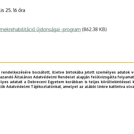
lis 25. 16 óra
mekrehabilitáció újdonságai -program
(862.38 KB)
 rendelkezésére bocsátott, illetve birtokába jutott személyes adatok v
azandó Általános Adatvédelmi Rendelet alapján felülvizsgálta folyamata
yes adatait a Debreceni Egyetem korábban is teljes körültekintéssel 
tük Adatvédelmi Tájékoztatónkat, amelyet az alábbi linkre kattintva olv