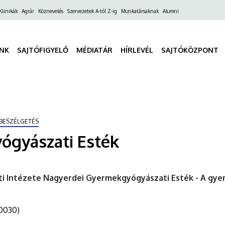
ő
Klinikák
Agrár
Köznevelés
Szervezetek A-tól Z-ig
Munkatársaknak
Alumni
gáció
INK
SAJTÓFIGYELŐ
MÉDIATÁR
HÍRLEVÉL
SAJTÓKÖZPONT
BESZÉLGETÉS
ógyászati Esték
Intézete Nagyerdei Gyermekgyógyászati Esték - A gyer
0030)