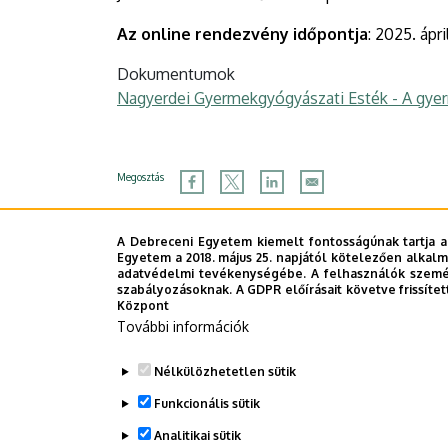
Az online rendezvény időpontja
: 2025. ápri
Dokumentumok
Nagyerdei Gyermekgyógyászati Esték - A gyer
Megosztás
A Debreceni Egyetem kiemelt fontosságúnak tartja a
Egyetem a 2018. május 25. napjától kötelezően alkalm
adatvédelmi tevékenységébe. A felhasználók személ
szabályozásoknak. A GDPR előírásait követve frissítet
Központ
További információk
Nélkülözhetetlen sütik
Funkcionális sütik
Analitikai sütik