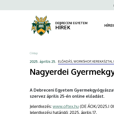
Nagyerdei
Ugrás
Fels
a
navi
Gyermekgyógyászati
tartalomra
Esték
DEBRECENI EGYETEM
HÍRE
HÍREK
|
DEBRECENI
Morzsa
Címlap
EGYETEM
2025. április 25.
ELŐADÁS, WORKSHOP, KEREKASZTAL 
Nagyerdei Gyermekgy
A Debreceni Egyetem Gyermekgyógyászati 
szervez április 25-én online előadást.
Jelentkezés:
www.oftex.hu
(DE ÁOK/2025.I 0
Jelentkezési határidő: 2025. április 17.