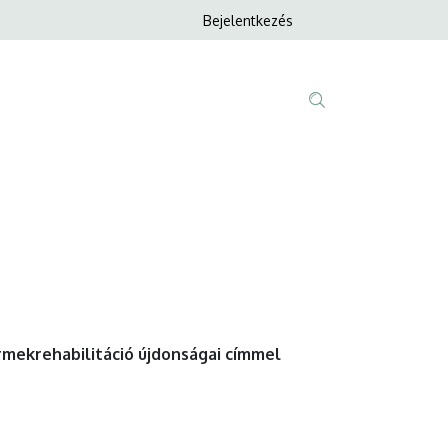
Anonim
Bejelentkezés
Nyelvvála
Felhasználói
fiók
menüje
Fő
Tartalom
navigáció
keresése
mekrehabilitáció újdonságai címmel