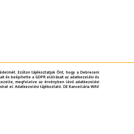
édelmét. Ezúton tájékoztatjuk Önt, hogy a Debreceni
it és beépítette a GDPR előírásait az adatkezelési és
kezelte, megfelelve az érvényben lévő adatkezelési
ashat el:
Adatkezelési tájékoztató.
DE Kancellária WAV