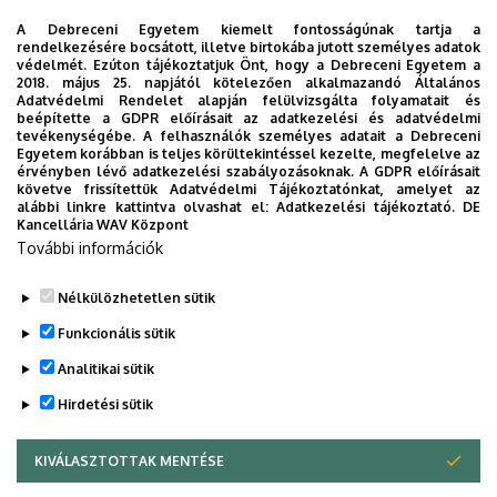
vallás- és közoktatásügyi miniszter szobránál a
Debreceni Egyetem.
A Debreceni Egyetem kiemelt fontosságúnak tartja a
rendelkezésére bocsátott, illetve birtokába jutott személyes adatok
védelmét. Ezúton tájékoztatjuk Önt, hogy a Debreceni Egyetem a
Időpont:
2025. október 10., péntek 9.30
2018. május 25. napjától kötelezően alkalmazandó Általános
Adatvédelmi Rendelet alapján felülvizsgálta folyamatait és
Helyszín
: Debreceni Egyetem Főépület előtti tér
beépítette a GDPR előírásait az adatkezelési és adatvédelmi
tevékenységébe. A felhasználók személyes adatait a Debreceni
Egyetem korábban is teljes körültekintéssel kezelte, megfelelve az
Dokumentumok
érvényben lévő adatkezelési szabályozásoknak. A GDPR előírásait
meghívó
(1.58 MB)
követve frissítettük Adatvédelmi Tájékoztatónkat, amelyet az
alábbi linkre kattintva olvashat el:
Adatkezelési tájékoztató.
DE
Kancellária WAV Központ
Last update:
2025. 10. 08. 08:35
További információk
Megosztás
Nélkülözhetetlen sütik
Funkcionális sütik
Analitikai sütik
Hirdetési sütik
KIVÁLASZTOTTAK MENTÉSE
WITHDRAW CONSENT
DEBRECENI EGYETEM