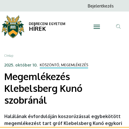
Megemlékezés
Ugrás
Anonim
Bejelentkezés
a
N
Felhasználói
Klebelsberg
tartalomra
fiók
DEBRECENI EGYETEM
Kunó
HÍREK
menüje
Tar
szobránál
ker
|
Morzsa
Címlap
DEBRECENI
2025. október 10.
KÖSZÖNTŐ, MEGEMLÉKEZÉS
Megemlékezés
EGYETEM
Klebelsberg Kunó
szobránál
Halálának évfordulóján koszorúzással egybekötött
megemlékezést tart gróf Klebelsberg Kunó egykori