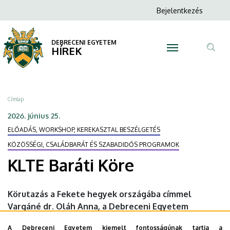
KLTE
Ugrás
Anonim
Bejelentkezés
a
N
Felhasználói
Baráti
tartalomra
fiók
DEBRECENI EGYETEM
Köre
HÍREK
menüje
Tar
|
ker
DEBRECENI
Morzsa
Címlap
EGYETEM
2026. június 25.
ELŐADÁS, WORKSHOP, KEREKASZTAL BESZÉLGETÉS
KÖZÖSSÉGI, CSALÁDBARÁT ÉS SZABADIDŐS PROGRAMOK
KLTE Baráti Köre
Körutazás a Fekete hegyek országába címmel
Vargáné dr. Oláh Anna, a Debreceni Egyetem
Laboratóriumi Medicina Intézet ny. tudományos
A Debreceni Egyetem kiemelt fontosságúnak tartja a