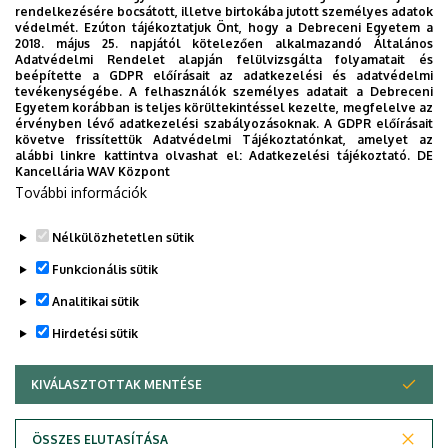
főmunkatársa tart előadást a KLTE Baráti Köre
rendelkezésére bocsátott, illetve birtokába jutott személyes adatok
szervezésében.
védelmét. Ezúton tájékoztatjuk Önt, hogy a Debreceni Egyetem a
2018. május 25. napjától kötelezően alkalmazandó Általános
Adatvédelmi Rendelet alapján felülvizsgálta folyamatait és
Időpont:
2026. június 25., csütörtök 17 óra
beépítette a GDPR előírásait az adatkezelési és adatvédelmi
tevékenységébe. A felhasználók személyes adatait a Debreceni
Helyszín:
Debreceni Egyetem, Matematikai Épület M426
Egyetem korábban is teljes körültekintéssel kezelte, megfelelve az
terem (Debrecen, Egyetem tér 1.)
érvényben lévő adatkezelési szabályozásoknak. A GDPR előírásait
követve frissítettük Adatvédelmi Tájékoztatónkat, amelyet az
alábbi linkre kattintva olvashat el:
Adatkezelési tájékoztató.
DE
Kancellária WAV Központ
További információk
Megosztás
Nélkülözhetetlen sütik
Funkcionális sütik
Analitikai sütik
Hirdetési sütik
KIVÁLASZTOTTAK MENTÉSE
WITHDRAW CONSENT
DEBRECENI EGYETEM
ÖSSZES ELUTASÍTÁSA