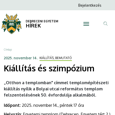
Kiállítás
Ugrás
Anonim
Bejelentkezés
a
N
Felhasználói
és
tartalomra
fiók
DEBRECENI EGYETEM
szimpózium
HÍREK
menüje
Tar
|
ker
DEBRECENI
Morzsa
Címlap
EGYETEM
2025. november 14.
KIÁLLÍTÁS, BEMUTATÓ
Kiállítás és szimpózium
„Otthon a templomban" címmel templomépítészeti
kiállítás nyílik a Bolyai utcai református templom
felszentelésének 50. évfordulója alkalmából.
Időpont:
2025. november 14., péntek 17 óra
Helyszín
: Egyetemi templom (Debrecen, Egyetem tért 2.)