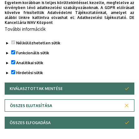
Egyetem korábban is teljes körültekintéssel kezelte, megfelelve az
Dokumentumok
érvényben lévő adatkezelési szabályozásoknak. A GDPR előírásait
plakát
(268.92 KB)
követve frissítettük Adatvédelmi Tájékoztatónkat, amelyet az
alábbi linkre kattintva olvashat el:
Adatkezelési tájékoztató.
DE
Kancellária WAV Központ
Last update:
2025. 11. 05. 10:49
További információk
Megosztás
Nélkülözhetetlen sütik
Funkcionális sütik
Analitikai sütik
Hirdetési sütik
KIVÁLASZTOTTAK MENTÉSE
WITHDRAW CONSENT
DEBRECENI EGYETEM
ÖSSZES ELUTASÍTÁSA
Adatvédelem
Adatvédelem
ÖSSZES ELFOGADÁSA
Copyright © 2026 Unideb