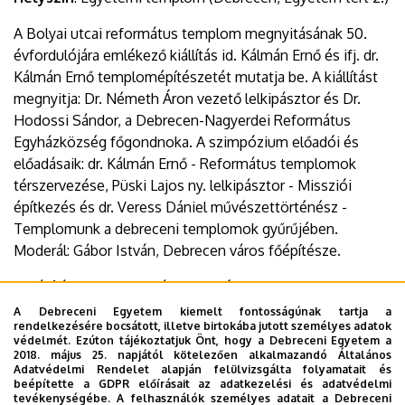
A Bolyai utcai református templom megnyitásának 50.
évfordulójára emlékező kiállítás id. Kálmán Ernő és ifj. dr.
Kálmán Ernő templomépítészetét mutatja be. A kiállítást
megnyitja: Dr. Németh Áron vezető lelkipásztor és Dr.
Hodossi Sándor, a Debrecen-Nagyerdei Református
Egyházközség főgondnoka. A szimpózium előadói és
előadásaik: dr. Kálmán Ernő - Református templomok
térszervezése, Püski Lajos ny. lelkipásztor - Missziói
építkezés és dr. Veress Dániel művészettörténész -
Templomunk a debreceni templomok gyűrűjében.
Moderál: Gábor István, Debrecen város főépítésze.
A kiállítás ingyenesen látogatható 2025. december 4-ig,
hétköznapokon 9-12, 13-16 óra között.
A Debreceni Egyetem kiemelt fontosságúnak tartja a
rendelkezésére bocsátott, illetve birtokába jutott személyes adatok
védelmét. Ezúton tájékoztatjuk Önt, hogy a Debreceni Egyetem a
Facebook esemény:
https://fb.me/e/iMetIgHZU
2018. május 25. napjától kötelezően alkalmazandó Általános
Adatvédelmi Rendelet alapján felülvizsgálta folyamatait és
beépítette a GDPR előírásait az adatkezelési és adatvédelmi
tevékenységébe. A felhasználók személyes adatait a Debreceni