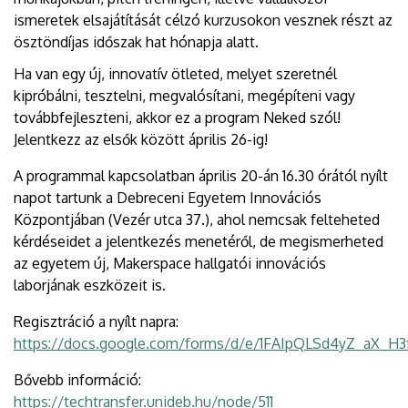
ismeretek elsajátítását célzó kurzusokon vesznek részt az
ösztöndíjas időszak hat hónapja alatt.
Ha van egy új, innovatív ötleted, melyet szeretnél
kipróbálni, tesztelni, megvalósítani, megépíteni vagy
továbbfejleszteni, akkor ez a program Neked szól!
Jelentkezz az elsők között április 26-ig!
A programmal kapcsolatban április 20-án 16.30 órától nyílt
napot tartunk a Debreceni Egyetem Innovációs
Központjában (Vezér utca 37.), ahol nemcsak felteheted
kérdéseidet a jelentkezés menetéről, de megismerheted
az egyetem új, Makerspace hallgatói innovációs
laborjának eszközeit is.
Regisztráció a nyílt napra:
https://docs.google.com/forms/d/e/1FAIpQLSd4yZ_aX_H
Bővebb információ:
https://techtransfer.unideb.hu/node/511