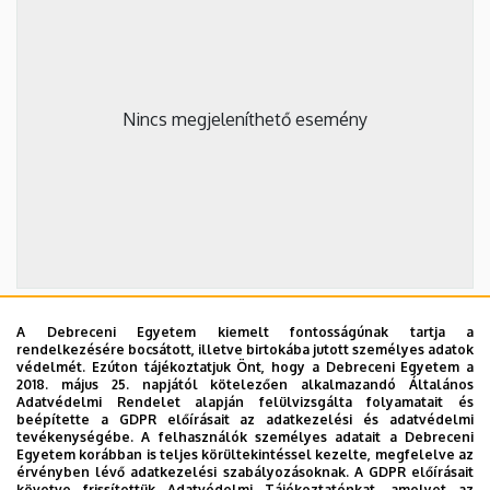
Nincs megjeleníthető esemény
A Debreceni Egyetem kiemelt fontosságúnak tartja a
2026. szeptember 19.
rendelkezésére bocsátott, illetve birtokába jutott személyes adatok
védelmét. Ezúton tájékoztatjuk Önt, hogy a Debreceni Egyetem a
ÁOK-diplomaosztó ünnepség
2018. május 25. napjától kötelezően alkalmazandó Általános
Adatvédelmi Rendelet alapján felülvizsgálta folyamatait és
Az Általános Orvostudományi Kar szeptember 19-
beépítette a GDPR előírásait az adatkezelési és adatvédelmi
tevékenységébe. A felhasználók személyes adatait a Debreceni
én, szombaton 11 órától tartja nyári diplomaosztó
Egyetem korábban is teljes körültekintéssel kezelte, megfelelve az
ünnepségét a Főépület Díszudvarán. A Multimédia
érvényben lévő adatkezelési szabályozásoknak. A GDPR előírásait
ÜNNEPSÉG, DIPLOMAOSZTÓ
követve frissítettük Adatvédelmi Tájékoztatónkat, amelyet az