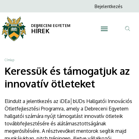
Keressük
Ugrás
Anonim
Bejelentkezés
a
N
Felhasználói
és
tartalomra
fiók
DEBRECENI EGYETEM
támogatjuk
HÍREK
menüje
Tar
az
ker
innovatív
Morzsa
Címlap
ötleteket
Keressük és támogatjuk az
|
innovatív ötleteket
DEBRECENI
Elindult a jelentkezés az iDEa│bUDs Hallgatói Innovációs
EGYETEM
Ötletfejlesztési Programra, amely a Debreceni Egyetem
hallgatói számára nyújt támogatást innovatív ötleteik
továbbfejlesztésére és alátámasztottságának
megerősítésére. A résztvevőket mentorok segítik majd
munkájukban, pitch tréningen, illetve vállalkozói