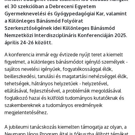
el 30 szekcióban a Debreceni Egyetem
Gyermeknevelési és Gyógypedagógiai Kar, valamint
a Különleges Bánásmód Folyóirat
Szerkesztőségének idei Különleges Bánásmód
Nemzetközi Interdiszciplináris Konferenciáján 2025.
április 24-26 között.
A konferencia immár egy évtizede nyújt teret a kiemelt
figyelmet, a különleges bánásmódot igénylő személyek -
sajátos nevelési igényűek, fogyatékossággal élők,
beilleszkedési, tanulási és magatartási nehézséggel élők,
tehetségek, hátrányos helyzetűek - helyzetével,
ellátásával, fejlesztésével, a problémáik megoldásával
foglalkozó hazai és külföldi tudományos kutatóknak és
szakembereknek a tudományos eredményeik
megjelentetéséhez.
A jubileumi tanácskozás kiemelten támogatja az olyan, a
Neumann János Program által is fókuszba állított témákat,