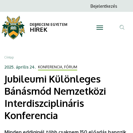
Jubileumi
Ugrás
Anonim
Bejelentkezés
a
N
Felhasználói
Különleges
tartalomra
fiók
DEBRECENI EGYETEM
Bánásmód
HÍREK
menüje
Tar
Nemzetközi
ker
Interdiszciplináris
Morzsa
Címlap
Konferencia
2025. április 24.
KONFERENCIA, FÓRUM
Jubileumi Különleges
|
Bánásmód Nemzetközi
DEBRECENI
Interdiszciplináris
EGYETEM
Konferencia
Minden eddiginél több csaknem 150 előadás hangzik