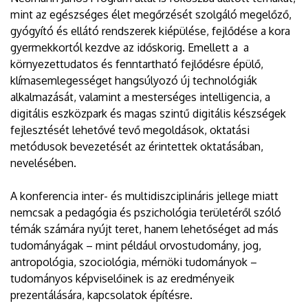
mint az egészséges élet megőrzését szolgáló megelőző,
gyógyító és ellátó rendszerek kiépülése, fejlődése a kora
gyermekkortól kezdve az időskorig. Emellett a a
környezettudatos és fenntartható fejlődésre épülő,
klímasemlegességet hangsúlyozó új technológiák
alkalmazását, valamint a mesterséges intelligencia, a
digitális eszközpark és magas szintű digitális készségek
fejlesztését lehetővé tevő megoldások, oktatási
metódusok bevezetését az érintettek oktatásában,
nevelésében.
A konferencia inter- és multidiszciplináris jellege miatt
nemcsak a pedagógia és pszichológia területéről szóló
témák számára nyújt teret, hanem lehetőséget ad más
tudományágak – mint például orvostudomány, jog,
antropológia, szociológia, mérnöki tudományok –
tudományos képviselőinek is az eredményeik
prezentálására, kapcsolatok építésre.