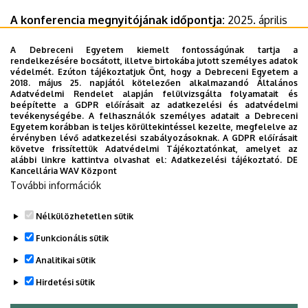
A konferencia megnyitójának időpontja:
2025. április
24. (csütörtök) 10 óra
A Debreceni Egyetem kiemelt fontosságúnak tartja a
Helyszín:
Debreceni Egyetem Gyermeknevelési és
rendelkezésére bocsátott, illetve birtokába jutott személyes adatok
Gyógypedagógiai Kar, Hajdúböszörmény, Désány István u.
védelmét. Ezúton tájékoztatjuk Önt, hogy a Debreceni Egyetem a
2018. május 25. napjától kötelezően alkalmazandó Általános
1- 9.
Adatvédelmi Rendelet alapján felülvizsgálta folyamatait és
beépítette a GDPR előírásait az adatkezelési és adatvédelmi
Dokumentumok
tevékenységébe. A felhasználók személyes adatait a Debreceni
Egyetem korábban is teljes körültekintéssel kezelte, megfelelve az
Rövid program
(238.16 KB)
érvényben lévő adatkezelési szabályozásoknak. A GDPR előírásait
Plakát
(224.08 KB)
követve frissítettük Adatvédelmi Tájékoztatónkat, amelyet az
alábbi linkre kattintva olvashat el:
Adatkezelési tájékoztató.
DE
Kancellária WAV Központ
Last update:
2025. 04. 14. 15:53
További információk
Megosztás
Nélkülözhetetlen sütik
Funkcionális sütik
Analitikai sütik
Hirdetési sütik