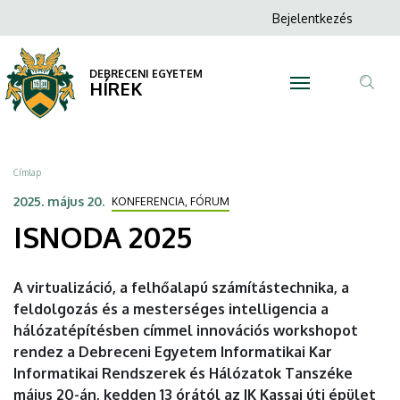
ISNODA
Ugrás
Anonim
Bejelentkezés
a
N
Felhasználói
2025
tartalomra
fiók
DEBRECENI EGYETEM
|
HÍREK
menüje
Tar
DEBRECENI
ker
EGYETEM
Morzsa
Címlap
2025. május 20.
KONFERENCIA, FÓRUM
ISNODA 2025
A virtualizáció, a felhőalapú számítástechnika, a
feldolgozás és a mesterséges intelligencia a
hálózatépítésben címmel innovációs workshopot
rendez a Debreceni Egyetem Informatikai Kar
Informatikai Rendszerek és Hálózatok Tanszéke
május 20-án, kedden 13 órától az IK Kassai úti épület