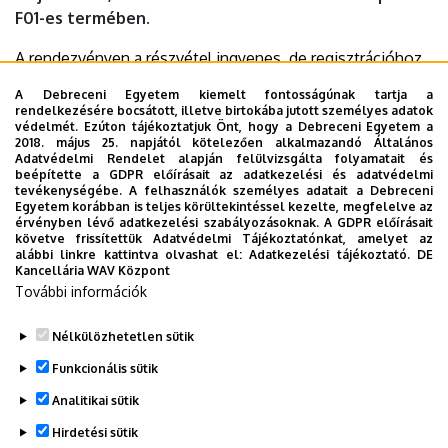
F01-es termében.
A rendezvényen a részvétel ingyenes, de regisztrációhoz
kötött.
A Debreceni Egyetem kiemelt fontosságúnak tartja a
rendelkezésére bocsátott, illetve birtokába jutott személyes adatok
Időpont:
2025. május 20., kedd 13
védelmét. Ezúton tájékoztatjuk Önt, hogy a Debreceni Egyetem a
2018. május 25. napjától kötelezően alkalmazandó Általános
Helyszín:
DE Informatikai Kar, F01-es terem
Adatvédelmi Rendelet alapján felülvizsgálta folyamatait és
beépítette a GDPR előírásait az adatkezelési és adatvédelmi
Regisztráció és program:
tevékenységébe. A felhasználók személyes adatait a Debreceni
Egyetem korábban is teljes körültekintéssel kezelte, megfelelve az
https://inf.unideb.hu/informatikai-rendszerek-es-
érvényben lévő adatkezelési szabályozásoknak. A GDPR előírásait
halozatok-tanszek-konf…
)
követve frissítettük Adatvédelmi Tájékoztatónkat, amelyet az
alábbi linkre kattintva olvashat el:
Adatkezelési tájékoztató.
DE
Kancellária WAV Központ
Last update:
2025. 05. 14. 12:32
További információk
Megosztás
Nélkülözhetetlen sütik
Funkcionális sütik
Analitikai sütik
Hirdetési sütik