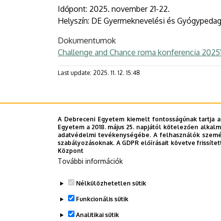
EGYETEM
Időpont: 2025. november 21-22.
Helyszín: DE Gyermeknevelési és Gyógypedagó
Dokumentumok
Challenge and Chance roma konferencia 2025112
Last update:
2025. 11. 12. 15:48
Megosztás
A Debreceni Egyetem kiemelt fontosságúnak tartja a
Egyetem a 2018. május 25. napjától kötelezően alkalm
adatvédelmi tevékenységébe. A felhasználók személ
szabályozásoknak. A GDPR előírásait követve frissítet
Központ
További információk
Nélkülözhetetlen sütik
Funkcionális sütik
Analitikai sütik