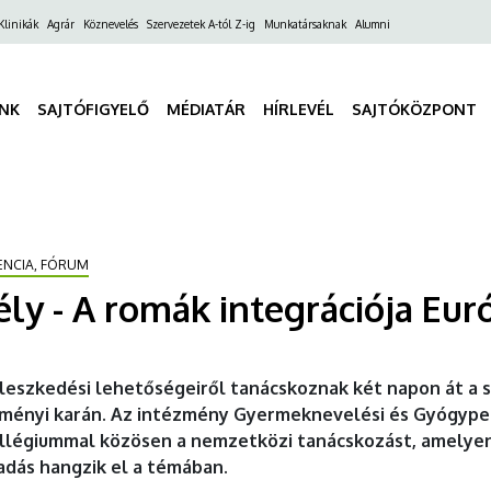
ő
Klinikák
Agrár
Köznevelés
Szervezetek A-tól Z-ig
Munkatársaknak
Alumni
gáció
INK
SAJTÓFIGYELŐ
MÉDIATÁR
HÍRLEVÉL
SAJTÓKÖZPONT
ENCIA, FÓRUM
sély - A romák integrációja Eu
lleszkedési lehetőségeiről tanácskoznak két napon át a s
rményi karán. Az intézmény Gyermeknevelési és Gyógype
ollégiummal közösen a nemzetközi tanácskozást, amelyen
adás hangzik el a témában.