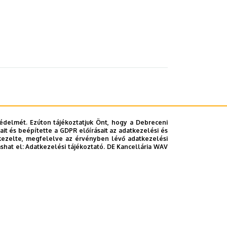
édelmét. Ezúton tájékoztatjuk Önt, hogy a Debreceni
it és beépítette a GDPR előírásait az adatkezelési és
kezelte, megfelelve az érvényben lévő adatkezelési
ashat el:
Adatkezelési tájékoztató.
DE Kancellária WAV