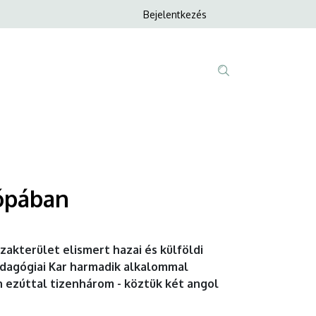
Anonim
Bejelentkezés
Nyelvvála
Felhasználói
fiók
menüje
Fő
Tartalom
navigáció
keresése
rópában
zakterület elismert hazai és külföldi
dagógiai Kar harmadik alkalommal
 ezúttal tizenhárom - köztük két angol