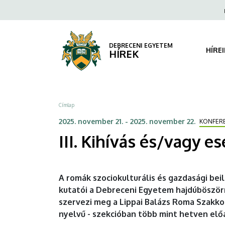
III.
Ugrás
Fels
a
navi
Kihívás
tartalomra
és/vagy
DEBRECENI EGYETEM
HÍRE
HÍREK
esély
-
Morzsa
Címlap
A
2025. november 21.
-
2025. november 22.
KONFER
romák
III. Kihívás és/vagy e
integrációja
Európában
A romák szociokulturális és gazdasági bei
kutatói a Debreceni Egyetem hajdúböszö
|
szervezi meg a Lippai Balázs Roma Szakk
DEBRECENI
nyelvű - szekcióban több mint hetven elő