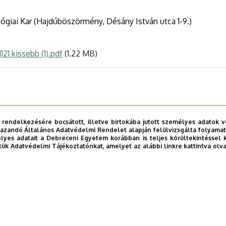
giai Kar (Hajdúböszörmény, Désány István utca 1-9.)
1 kissebb (1).pdf
(1.22 MB)
 rendelkezésére bocsátott, illetve birtokába jutott személyes adatok v
azandó Általános Adatvédelmi Rendelet alapján felülvizsgálta folyamata
yes adatait a Debreceni Egyetem korábban is teljes körültekintéssel 
tük Adatvédelmi Tájékoztatónkat, amelyet az alábbi linkre kattintva olv