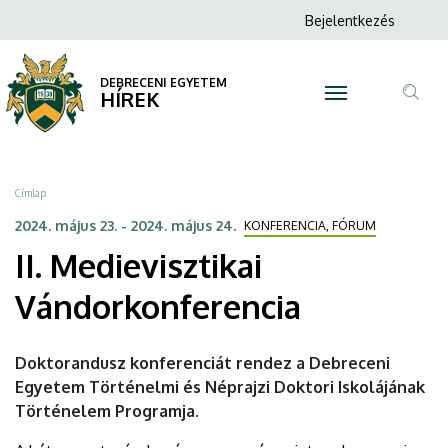
II.
Ugrás
Anonim
Bejelentkezés
a
N
Felhasználói
Medievisztikai
tartalomra
fiók
DEBRECENI EGYETEM
Vándorkonferencia
HÍREK
menüje
Tar
|
ker
DEBRECENI
Morzsa
Címlap
EGYETEM
2024. május 23.
-
2024. május 24.
KONFERENCIA, FÓRUM
II. Medievisztikai
Vándorkonferencia
Doktorandusz konferenciát rendez a Debreceni
Egyetem Történelmi és Néprajzi Doktori Iskolájának
Történelem Programja.