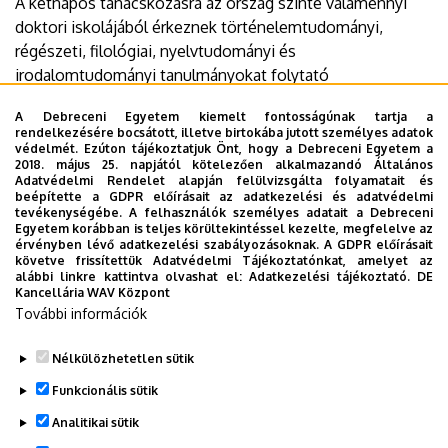
A kétnapos tanácskozásra az ország szinte valamennyi
doktori iskolájából érkeznek történelemtudományi,
régészeti, filológiai, nyelvtudományi és
irodalomtudományi tanulmányokat folytató
doktoranduszok, valamint graduális hallgatók.
A Debreceni Egyetem kiemelt fontosságúnak tartja a
Időpont:
2024. május 23-24.
rendelkezésére bocsátott, illetve birtokába jutott személyes adatok
védelmét. Ezúton tájékoztatjuk Önt, hogy a Debreceni Egyetem a
2018. május 25. napjától kötelezően alkalmazandó Általános
Helyszín
: Debreceni Egyetem Főépület (Debrecen,
Adatvédelmi Rendelet alapján felülvizsgálta folyamatait és
Egyetem tér 1.)
beépítette a GDPR előírásait az adatkezelési és adatvédelmi
tevékenységébe. A felhasználók személyes adatait a Debreceni
Egyetem korábban is teljes körültekintéssel kezelte, megfelelve az
érvényben lévő adatkezelési szabályozásoknak. A GDPR előírásait
követve frissítettük Adatvédelmi Tájékoztatónkat, amelyet az
Dokumentumok
alábbi linkre kattintva olvashat el:
Adatkezelési tájékoztató.
DE
Kancellária WAV Központ
program
(1.18 MB)
További információk
Megosztás
Nélkülözhetetlen sütik
Funkcionális sütik
Analitikai sütik