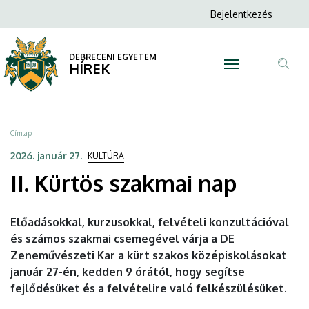
II.
Ugrás
Anonim
Bejelentkezés
a
N
Felhasználói
Kürtös
tartalomra
fiók
DEBRECENI EGYETEM
szakmai
HÍREK
menüje
Tar
nap
ker
|
Morzsa
Címlap
DEBRECENI
2026. január 27.
KULTÚRA
II. Kürtös szakmai nap
EGYETEM
Előadásokkal, kurzusokkal, felvételi konzultációval
és számos szakmai csemegével várja a DE
Zeneművészeti Kar a kürt szakos középiskolásokat
január 27-én, kedden 9 órától, hogy segítse
fejlődésüket és a felvételire való felkészülésüket.