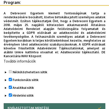
Program:
9 óra - közös kezdés
A Debreceni Egyetem kiemelt fontosságúnak tartja a
rendelkezésére bocsátott, illetve birtokába jutott személyes adatok
10 óra - próbák-előadások-kurzusok
védelmét. Ezúton tájékoztatjuk Önt, hogy a Debreceni Egyetem a
13 óra - ebéd
2018. május 25. napjától kötelezően alkalmazandó Általános
Adatvédelmi Rendelet alapján felülvizsgálta folyamatait és
14 óra - próbák-előadások-kurzusok
beépítette a GDPR előírásait az adatkezelési és adatvédelmi
16 óra - közös koncert
tevékenységébe. A felhasználók személyes adatait a Debreceni
Egyetem korábban is teljes körültekintéssel kezelte, megfelelve az
érvényben lévő adatkezelési szabályozásoknak. A GDPR előírásait
További részletek.
követve frissítettük Adatvédelmi Tájékoztatónkat, amelyet az
alábbi linkre kattintva olvashat el:
Adatkezelési tájékoztató.
DE
Kancellária WAV Központ
Last update:
2026. 01. 22. 12:07
További információk
Megosztás
Nélkülözhetetlen sütik
Funkcionális sütik
Analitikai sütik
Hirdetési sütik
KIVÁLASZTOTTAK MENTÉSE
WITHDRAW CONSENT