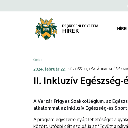
II.
Ugrás
Fels
a
navi
Inkluzív
tartalomra
Egészség-
DEBRECENI EGYETEM
HÍRE
HÍREK
és
Sportnap
Morzsa
Címlap
|
2024. február 22.
KÖZÖSSÉGI, CSALÁDBARÁT ÉS SZA
DEBRECENI
II. Inkluzív Egészség-
EGYETEM
A Verzár Frigyes Szakkollégium, az Egész
alkalommal az Inkluzív Egészség-és Sport
A program egyszerre nyújt lehetőséget a gyak
között. Utóbbi célt szolgálja az "Együtt a pál