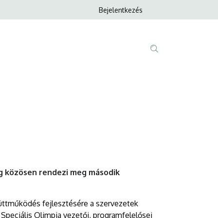
Anonim
Bejelentkezés
Nyelvvála
Felhasználói
fiók
menüje
Fő
Tartalom
navigáció
keresése
ég közösen rendezi meg második
yüttműködés fejlesztésére a szervezetek
 Speciális Olimpia vezetői, programfelelősei