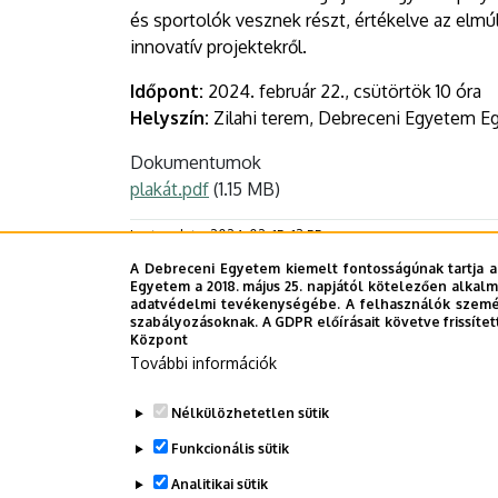
és sportolók vesznek részt, értékelve az elmúl
innovatív projektekről.
Időpont:
2024. február 22., csütörtök 10 óra
Helyszín:
Zilahi terem, Debreceni Egyetem Eg
Dokumentumok
plakát.pdf
(1.15 MB)
Last update:
2024. 02. 15. 13:55
A Debreceni Egyetem kiemelt fontosságúnak tartja a
Egyetem a 2018. május 25. napjától kötelezően alkalm
adatvédelmi tevékenységébe. A felhasználók személ
szabályozásoknak. A GDPR előírásait követve frissítet
Megosztás
Központ
További információk
Nélkülözhetetlen sütik
Funkcionális sütik
Analitikai sütik