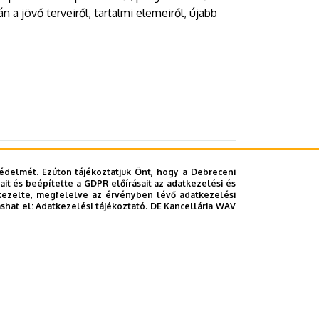
a jövő terveiről, tartalmi elemeiről, újabb
édelmét. Ezúton tájékoztatjuk Önt, hogy a Debreceni
it és beépítette a GDPR előírásait az adatkezelési és
kezelte, megfelelve az érvényben lévő adatkezelési
ashat el:
Adatkezelési tájékoztató.
DE Kancellária WAV