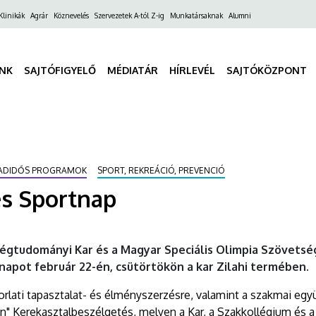
ő
Klinikák
Agrár
Köznevelés
Szervezetek A-tól Z-ig
Munkatársaknak
Alumni
gáció
INK
SAJTÓFIGYELŐ
MÉDIATÁR
HÍRLEVÉL
SAJTÓKÖZPONT
BADIDŐS PROGRAMOK
SPORT, REKREÁCIÓ, PREVENCIÓ
és Sportnap
ségtudományi Kar és a Magyar Speciális Olimpia Szövets
napot február 22-én, csütörtökön a kar Zilahi termében.
orlati tapasztalat- és élményszerzésre, valamint a szakmai eg
yán" Kerekasztalbeszélgetés, melyen a Kar, a Szakkollégium és a