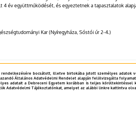
t 4 év együttműködését, és egyeztetnek a tapasztalatok alapján 
észségtudományi Kar (Nyíregyháza, Sóstói úr 2-4.)
 rendelkezésére bocsátott, illetve birtokába jutott személyes adatok v
azandó Általános Adatvédelmi Rendelet alapján felülvizsgálta folyamata
yes adatait a Debreceni Egyetem korábban is teljes körültekintéssel 
tük Adatvédelmi Tájékoztatónkat, amelyet az alábbi linkre kattintva olv