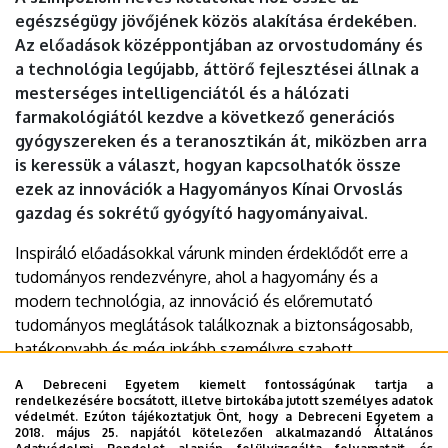
DEBRECENI
egészségügy jövőjének közös alakítása érdekében.
Az előadások középpontjában az orvostudomány és
EGYETEM
a technológia legújabb, áttörő fejlesztései állnak a
mesterséges intelligenciától és a hálózati
farmakológiától kezdve a következő generációs
gyógyszereken és a teranosztikán át, miközben arra
is keressük a választ, hogyan kapcsolhatók össze
ezek az innovációk a Hagyományos Kínai Orvoslás
gazdag és sokrétű gyógyító hagyományaival.
Inspiráló előadásokkal várunk minden érdeklődőt erre a
tudományos rendezvényre, ahol a hagyomány és a
modern technológia, az innováció és előremutató
tudományos meglátások találkoznak a biztonságosabb,
hatékonyabb és még inkább személyre szabott
egészségügyi megoldások jegyében.
A Debreceni Egyetem kiemelt fontosságúnak tartja a
rendelkezésére bocsátott, illetve birtokába jutott személyes adatok
Időpont:
2025. július 10., csütörtök 10-13 között
védelmét. Ezúton tájékoztatjuk Önt, hogy a Debreceni Egyetem a
2018. május 25. napjától kötelezően alkalmazandó Általános
Helyszín:
Élettudományi Központ, 8-9. előadóterem