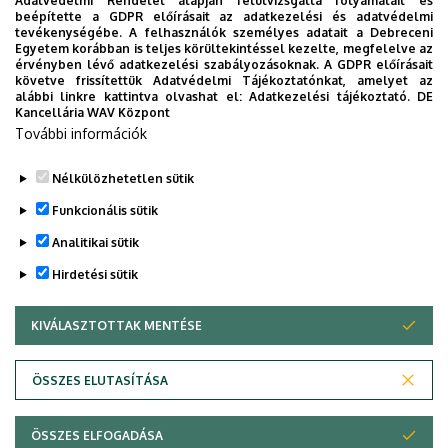
Adatvédelmi Rendelet alapján felülvizsgálta folyamatait és
beépítette a GDPR előírásait az adatkezelési és adatvédelmi
tevékenységébe. A felhasználók személyes adatait a Debreceni
A részvétel ingyenes, de regisztrációhoz kötött.
Egyetem korábban is teljes körültekintéssel kezelte, megfelelve az
érvényben lévő adatkezelési szabályozásoknak. A GDPR előírásait
Regisztráció:
https://regisztracio.unideb.hu/en/doctor-
követve frissítettük Adatvédelmi Tájékoztatónkat, amelyet az
alábbi linkre kattintva olvashat el:
Adatkezelési tájékoztató.
DE
honoris-causa-symposium
Kancellária WAV Központ
További információk
Megosztás
Nélkülözhetetlen sütik
Funkcionális sütik
Analitikai sütik
Hirdetési sütik
KIVÁLASZTOTTAK MENTÉSE
WITHDRAW CONSENT
DEBRECENI EGYETEM
ÖSSZES ELUTASÍTÁSA
Adatvédelem
Adatvédelem
ÖSSZES ELFOGADÁSA