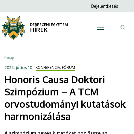
Honoris
Ugrás
Anonim
Bejelentkezés
a
N
Felhasználói
Causa
tartalomra
fiók
DEBRECENI EGYETEM
Doktori
HÍREK
menüje
Tar
Szimpózium
ker
–
Morzsa
Címlap
A
2025. július 10.
KONFERENCIA, FÓRUM
Honoris Causa Doktori
TCM
Szimpózium – A TCM
orvostudományi
orvostudományi kutatások
kutatások
harmonizálása
harmonizálása
|
A szimpózium neves kutatókat hoz össze az