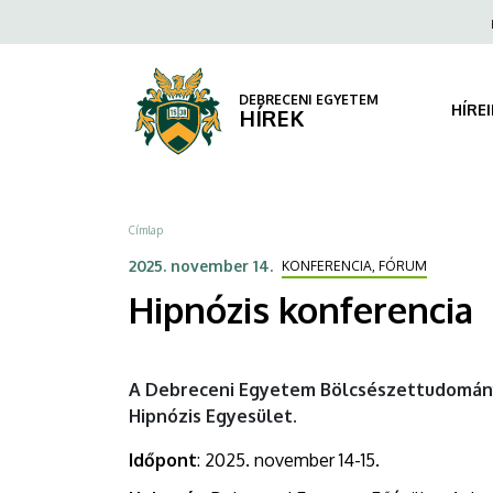
Hipnózis
Ugrás
Fels
a
navi
konferencia
tartalomra
|
DEBRECENI EGYETEM
HÍRE
HÍREK
DEBRECENI
EGYETEM
Morzsa
Címlap
2025. november 14.
KONFERENCIA, FÓRUM
Hipnózis konferencia
A Debreceni Egyetem Bölcsészettudományi 
Hipnózis Egyesület.
Időpont
: 2025. november 14-15.