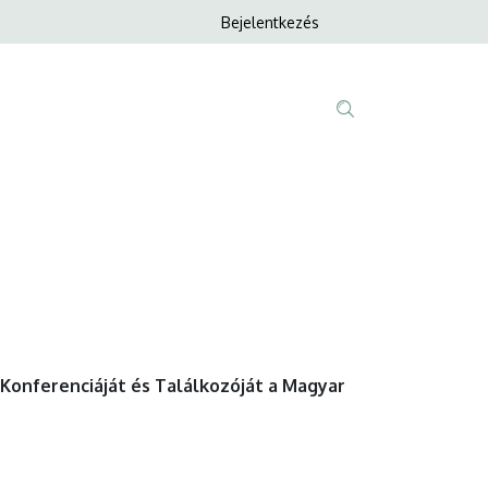
Anonim
Bejelentkezés
Nyelvvála
Felhasználói
fiók
menüje
Fő
Tartalom
navigáció
keresése
 Konferenciáját és Találkozóját a Magyar