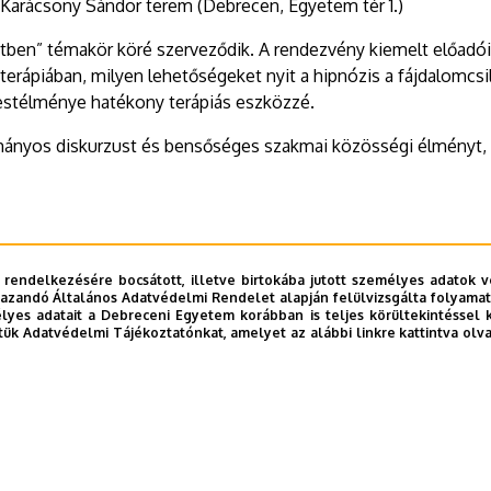
 Karácsony Sándor terem (Debrecen, Egyetem tér 1.)
ben” témakör köré szerveződik. A rendezvény kiemelt előadói
oterápiában, milyen lehetőségeket nyit a hipnózis a fájdalomcsi
 testélménye hatékony terápiás eszközzé.
mányos diskurzust és bensőséges szakmai közösségi élményt, 
.facebook.com/events/769541125854314
 rendelkezésére bocsátott, illetve birtokába jutott személyes adatok v
azandó Általános Adatvédelmi Rendelet alapján felülvizsgálta folyamata
com/profile.php?id=100066487516547
yes adatait a Debreceni Egyetem korábban is teljes körültekintéssel 
tük Adatvédelmi Tájékoztatónkat, amelyet az alábbi linkre kattintva olv
12/16/mhe-konferencia-2025/