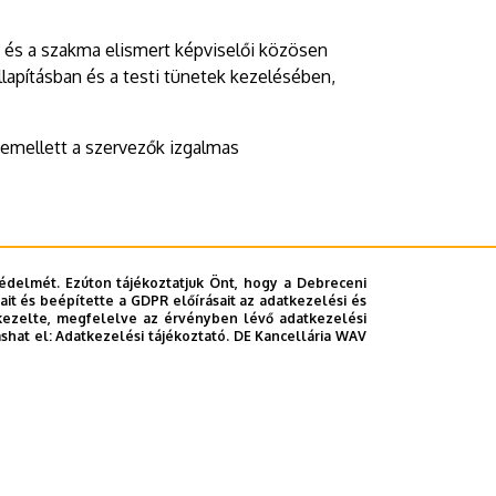
 és a szakma elismert képviselői közösen
llapításban és a testi tünetek kezelésében,
emellett a szervezők izgalmas
édelmét. Ezúton tájékoztatjuk Önt, hogy a Debreceni
it és beépítette a GDPR előírásait az adatkezelési és
kezelte, megfelelve az érvényben lévő adatkezelési
ashat el:
Adatkezelési tájékoztató.
DE Kancellária WAV