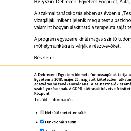
Helyszín
: Debreceni Egyetem Főépület, Aula,
A szakmai tanácskozás ebben az évben a „Test
vizsgálják, miként jelenik meg a test a pszich
valamint hogyan alakítható a terapeuta saját
A program egyszerre kínál magas szintű tudo
műhelymunkákra is várják a résztvevőket.
Részletek:
Az esemény oldala: Facebookon:
https://www
A Debreceni Egyetem kiemelt fontosságúnak tartja a
Egyetem a 2018. május 25. napjától kötelezően alkalm
MHE Facebook oldal:
https://www.facebook.
adatvédelmi tevékenységébe. A felhasználók személ
szabályozásoknak. A GDPR előírásait követve frissítet
Regisztráció:
https://hipnozis-mhe.hu/2024/
Központ
További információk
Last update:
2025. 10. 09. 11:57
Nélkülözhetetlen sütik
Funkcionális sütik
Megosztás