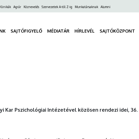
ő
Klinikák
Agrár
Köznevelés
Szervezetek A-tól Z-ig
Munkatársaknak
Alumni
gáció
INK
SAJTÓFIGYELŐ
MÉDIATÁR
HÍRLEVÉL
SAJTÓKÖZPONT
Kar Pszichológiai Intézetével közösen rendezi idei, 36.