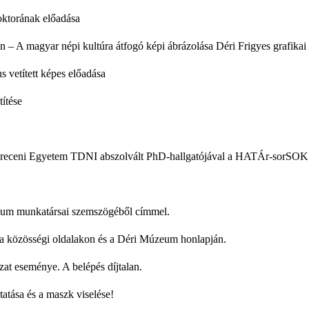
torának előadása
 – A magyar népi kultúra átfogó képi ábrázolása Déri Frigyes grafikai
etített képes előadása
títése
Debreceni Egyetem TDNI abszolvált PhD-hallgatójával a HATÁr-sorSOK c
zeum munkatársai szemszögéből címmel.
ók a közösségi oldalakon és a Déri Múzeum honlapján.
t eseménye. A belépés díjtalan.
atása és a maszk viselése!