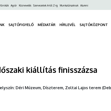
ő
Klinikák
Agrár
Köznevelés
Szervezetek A-tól Z-ig
Munkatársaknak
Alumni
gáció
INK
SAJTÓFIGYELŐ
MÉDIATÁR
HÍRLEVÉL
SAJTÓKÖZPONT
szaki kiállítás finisszázsa
Helyszín: Déri Múzeum, Díszterem, Zoltai Lajos terem (Debr