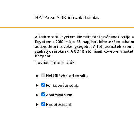
HATÁr-sorSOK időszaki kiállítás
A kiállítás a „boldog békeidők” világától kezdve a te
Megelevenedik a menekültek világa, a revizionizmus
A Debreceni Egyetem kiemelt fontosságúnak tartja a
Egyetem a 2018. május 25. napjától kötelezően alkalm
vált a város a kezdeti bizonytalanságok és megtorpa
adatvédelmi tevékenységébe. A felhasználók személ
valamint napló-visszaemlékezések segítenek felidézni
szabályozásoknak. A GDPR előírásait követve frissítet
Központ
További információk
A kiállítás 2022. január 23-ig látogatható.
Nélkülözhetetlen sütik
Funkcionális sütik
Megosztás
Analitikai sütik
Hirdetési sütik
WITHDRAW CONSENT