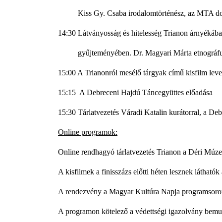
Kiss Gy. Csaba irodalomtörténész, az MTA dok
14:30 Látványosság és hitelesség Trianon árnyékában
gyűjteményében. Dr. Magyari Márta etnográfus v
15:00 A Trianonról mesélő tárgyak című kisfilm leve
15:15 A Debreceni Hajdú Táncegyüttes előadása
15:30 Tárlatvezetés Váradi Katalin kurátorral, a 
Online programok:
Online rendhagyó tárlatvezetés Trianon a Déri Mú
A kisfilmek a finisszázs előtti héten lesznek láthat
A rendezvény a Magyar Kultúra Napja programsoroza
A programon kötelező a védettségi igazolvány bemut