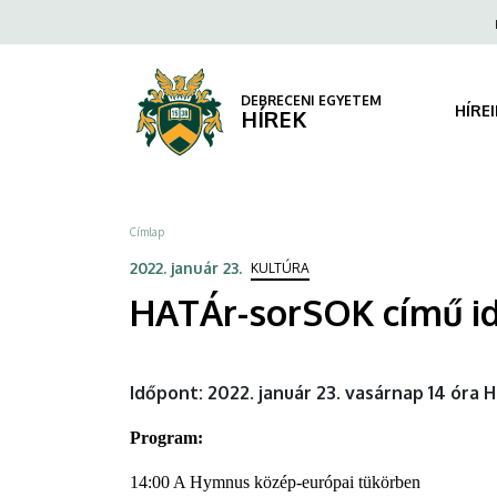
HATÁr-
Ugrás
Fels
a
navi
sorSOK
tartalomra
című
DEBRECENI EGYETEM
HÍRE
HÍREK
időszaki
kiállítás
Morzsa
Címlap
finisszázsa
2022. január 23.
KULTÚRA
|
HATÁr-sorSOK című idő
DEBRECENI
EGYETEM
Időpont: 2022. január 23. vasárnap 14 óra 
Program:
14:00 A Hymnus közép-európai tükörben