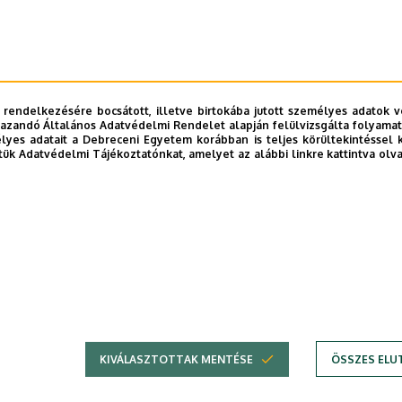
rületi visszacsatolások koráig kíséri végig a magyar határok változását é
 és az irredentizmus jelenléte a mindennapokban. Debrecen története a
 rendelkezésére bocsátott, illetve birtokába jutott személyes adatok v
azandó Általános Adatvédelmi Rendelet alapján felülvizsgálta folyamata
nások után közel egy évtized alatt a régió központjává. Tárgyak, dokume
yes adatait a Debreceni Egyetem korábban is teljes körültekintéssel 
 a trianoni és az azt követő eseményeket, átadni a korszak emberének ér
tük Adatvédelmi Tájékoztatónkat, amelyet az alábbi linkre kattintva olv
KIVÁLASZTOTTAK MENTÉSE
ÖSSZES ELU
DEBRECENI EGYETEM
Adatvédelem