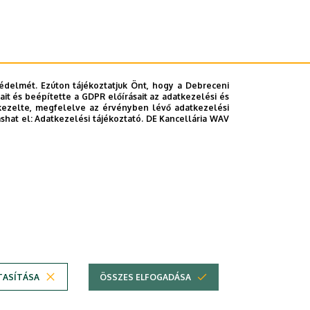
s sorsok alakulását, azaz a társadalmat ért hatásokat.
 román megszállástól kezdve bemutatja azt, miként
édelmét. Ezúton tájékoztatjuk Önt, hogy a Debreceni
it és beépítette a GDPR előírásait az adatkezelési és
ntumok, korabeli fotó- és filmhíradó-felvételek,
kezelte, megfelelve az érvényben lévő adatkezelési
zéseit, fájdalmát.
ashat el:
Adatkezelési tájékoztató.
DE Kancellária WAV
TASÍTÁSA
ÖSSZES ELFOGADÁSA
Copyright © 2026 Unideb