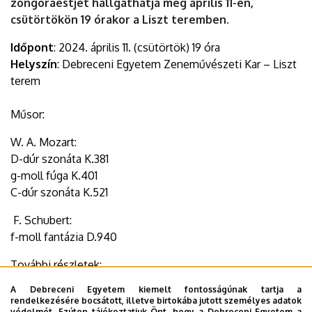
zongoraestjét hallgathatja meg április 11-én,
csütörtökön 19 órakor a Liszt teremben.
Időpont
: 2024. április 11. (csütörtök) 19 óra
Helyszín
: Debreceni Egyetem Zeneművészeti Kar – Liszt
terem
Műsor:
W. A. Mozart:
D-dúr szonáta K.381
g-moll fúga K.401
C-dúr szonáta K.521
F. Schubert:
f-moll fantázia D.940
További részletek:
https://music.unideb.hu/esemenynaptar/programvaltozas-
A Debreceni Egyetem kiemelt fontosságúnak tartja a
grunwald-bela-es-…
rendelkezésére bocsátott, illetve birtokába jutott személyes adatok
védelmét. Ezúton tájékoztatjuk Önt, hogy a Debreceni Egyetem a