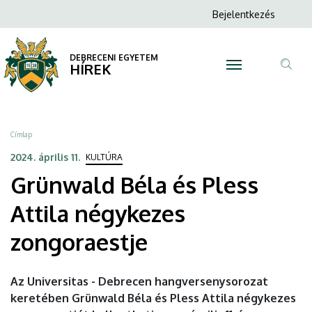
Grünwald
Ugrás
Anonim
Bejelentkezés
a
N
Felhasználói
Béla
tartalomra
fiók
DEBRECENI EGYETEM
és
HÍREK
menüje
Tar
Pless
ker
Attila
Morzsa
Címlap
négykezes
2024. április 11.
KULTÚRA
Grünwald Béla és Pless
zongoraestje
Attila négykezes
|
zongoraestje
DEBRECENI
EGYETEM
Az Universitas - Debrecen hangversenysorozat
keretében Grünwald Béla és Pless Attila négykezes