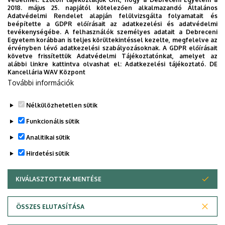
2018. május 25. napjától kötelezően alkalmazandó Általános
Adatvédelmi Rendelet alapján felülvizsgálta folyamatait és
beépítette a GDPR előírásait az adatkezelési és adatvédelmi
Dokumentumok
tevékenységébe. A felhasználók személyes adatait a Debreceni
Egyetem korábban is teljes körültekintéssel kezelte, megfelelve az
Grünwald Béla és Pless Attila négykezes zongoraestje
érvényben lévő adatkezelési szabályozásoknak. A GDPR előírásait
(1.45 MB)
követve frissítettük Adatvédelmi Tájékoztatónkat, amelyet az
alábbi linkre kattintva olvashat el:
Adatkezelési tájékoztató.
DE
Kancellária WAV Központ
Last update:
2024. 04. 09. 15:16
További információk
Megosztás
Nélkülözhetetlen sütik
Funkcionális sütik
Analitikai sütik
Hirdetési sütik
KIVÁLASZTOTTAK MENTÉSE
WITHDRAW CONSENT
DEBRECENI EGYETEM
ÖSSZES ELUTASÍTÁSA
Adatvédelem
Adatvédelem