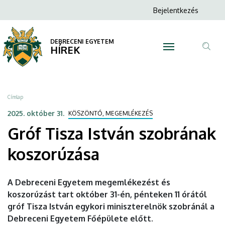
Gróf
Ugrás
Anonim
Bejelentkezés
a
N
Felhasználói
Tisza
tartalomra
fiók
DEBRECENI EGYETEM
István
HÍREK
menüje
Tar
szobrának
ker
koszorúzása
Morzsa
Címlap
|
2025. október 31.
KÖSZÖNTŐ, MEGEMLÉKEZÉS
Gróf Tisza István szobrának
DEBRECENI
koszorúzása
EGYETEM
A Debreceni Egyetem megemlékezést és
koszorúzást tart október 31-én, pénteken 11 órától
gróf Tisza István egykori miniszterelnök szobránál a
Debreceni Egyetem Főépülete előtt.