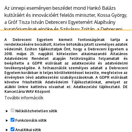
Az ünnepi eseményen beszédet mond Hankó Balázs
kultúráért és innovációért felelős miniszter, Kossa György,
a Gróf Tisza István Debreceni Egyetemért Alapítvány
kuratóriumának elnöke és Szilvássy Zoltán, a Debreceni
Egyetem rektora.
A Debreceni Egyetem kiemelt fontosságúnak tartja a
rendelkezésére bocsátott, illetve birtokába jutott személyes adatok
Időpont:
2025. október 31., péntek 11 óra
védelmét. Ezúton tájékoztatjuk Önt, hogy a Debreceni Egyetem a
2018. május 25. napjától kötelezően alkalmazandó Általános
Helyszín:
DE Főépület előtti tér (Debrecen, Egyetem tér
Adatvédelmi Rendelet alapján felülvizsgálta folyamatait és
1.)
beépítette a GDPR előírásait az adatkezelési és adatvédelmi
tevékenységébe. A felhasználók személyes adatait a Debreceni
Egyetem korábban is teljes körültekintéssel kezelte, megfelelve az
Dokumentumok
érvényben lévő adatkezelési szabályozásoknak. A GDPR előírásait
meghívó
(1.29 MB)
követve frissítettük Adatvédelmi Tájékoztatónkat, amelyet az
alábbi linkre kattintva olvashat el:
Adatkezelési tájékoztató.
DE
Kancellária WAV Központ
Last update:
2025. 10. 29. 08:55
További információk
Megosztás
Nélkülözhetetlen sütik
Funkcionális sütik
Analitikai sütik