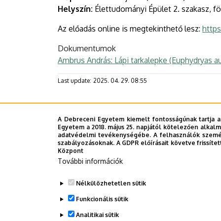
Helyszín:
Élettudományi Épület 2. szakasz, föl
Az előadás online is megtekinthető lesz:
http
Dokumentumok
Ambrus András: Lápi tarkalepke (Euphydryas au
Last update:
2025. 04. 29. 08:55
A Debreceni Egyetem kiemelt fontosságúnak tartja a
Megosztás
Egyetem a 2018. május 25. napjától kötelezően alkalm
adatvédelmi tevékenységébe. A felhasználók személ
szabályozásoknak. A GDPR előírásait követve frissítet
Központ
További információk
Nélkülözhetetlen sütik
Funkcionális sütik
Analitikai sütik