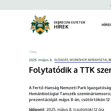
Folytatódik
Ugrás
Fels
a
navi
a
tartalomra
TTK
DEBRECENI EGYETEM
HÍRE
HÍREK
szemináriumsorozata
|
Morzsa
Címlap
DEBRECENI
2025. május 8.
ELŐADÁS, WORKSHOP, KEREKASZTAL B
EGYETEM
Folytatódik a TTK sz
A Fertő-Hanság Nemzeti Park Igazgatóság
Humánbiológiai Tanszék szemináriumsoroz
prezentációját május 8-án, csütörtökön 12 
Időpont:
2025. május 8. (csütörtök) 12 óra