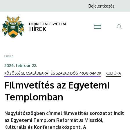
Filmvetítés
Ugrás
Anonim
Bejelentkezés
a
N
Felhasználói
az
tartalomra
fiók
DEBRECENI EGYETEM
Egyetemi
HÍREK
menüje
Tar
Templomban
ker
|
Morzsa
Címlap
DEBRECENI
2024. február 22.
KÖZÖSSÉGI, CSALÁDBARÁT ÉS SZABADIDŐS PROGRAMOK
KULTÚRA
EGYETEM
Filmvetítés az Egyetemi
Templomban
Nagylátószögben címmel filmvetítés sorozatot indít
az Egyetemi Templom Református Missziói,
Kulturális és Konferenciaközpont. A