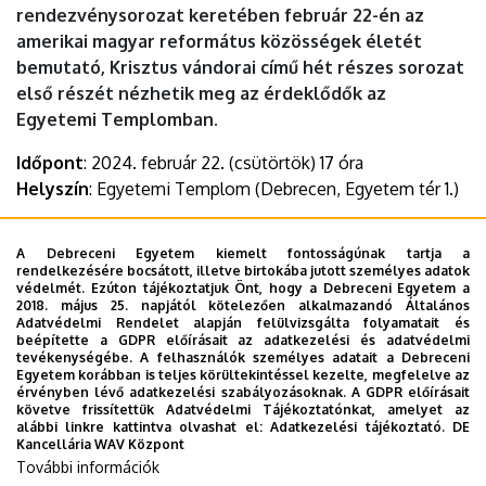
rendezvénysorozat keretében február 22-én az
amerikai magyar református közösségek életét
bemutató, Krisztus vándorai című hét részes sorozat
első részét nézhetik meg az érdeklődők az
Egyetemi Templomban.
Időpont
: 2024. február 22. (csütörtök) 17 óra
Helyszín
: Egyetemi Templom (Debrecen, Egyetem tér 1.)
Az esemény ingyenes, azonban regisztrációhoz kötött.
A Debreceni Egyetem kiemelt fontosságúnak tartja a
rendelkezésére bocsátott, illetve birtokába jutott személyes adatok
Részletek:
védelmét. Ezúton tájékoztatjuk Önt, hogy a Debreceni Egyetem a
2018. május 25. napjától kötelezően alkalmazandó Általános
https://www.facebook.com/events/766178732049271/?
Adatvédelmi Rendelet alapján felülvizsgálta folyamatait és
ref=newsfeed
beépítette a GDPR előírásait az adatkezelési és adatvédelmi
tevékenységébe. A felhasználók személyes adatait a Debreceni
Egyetem korábban is teljes körültekintéssel kezelte, megfelelve az
Dokumentumok
érvényben lévő adatkezelési szabályozásoknak. A GDPR előírásait
Nagylátószögben - DTV
(985.23 KB)
követve frissítettük Adatvédelmi Tájékoztatónkat, amelyet az
alábbi linkre kattintva olvashat el:
Adatkezelési tájékoztató.
DE
Kancellária WAV Központ
Last update:
2024. 02. 06. 14:27
További információk