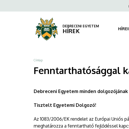
Fenntarthatósággal
Ugrás
Fels
a
navi
kapcsolatos
tartalomra
tudásmegosztás
DEBRECENI EGYETEM
HÍRE
HÍREK
|
DEBRECENI
Morzsa
Címlap
EGYETEM
Fenntarthatósággal 
Debreceni Egyetem minden dolgozój
Tisztelt Egyetemi Dolgozó!
Az 1083/2006/EK rendelet az Európai Uniós p
meghatározza a fenntartható fejlődéssel kapc