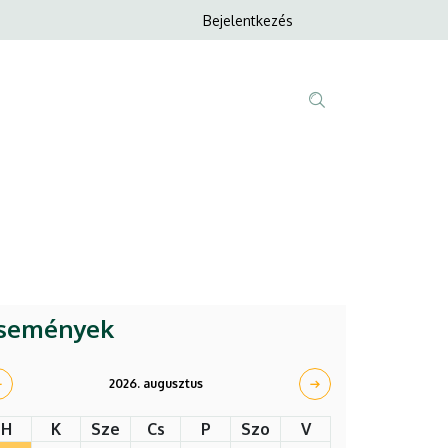
Anonim
Bejelentkezés
Nyelvvála
Felhasználói
fiók
menüje
Fő
Tartalom
navigáció
keresése
semények
2026. augusztus
H
K
Sze
Cs
P
Szo
V