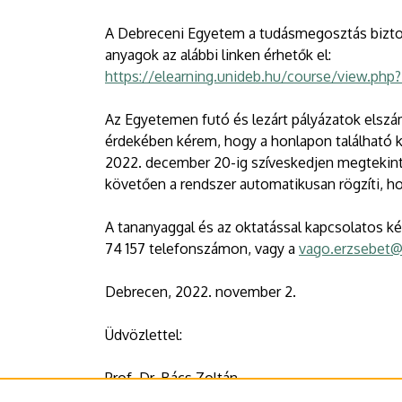
A Debreceni Egyetem a tudásmegosztás biztosí
anyagok az alábbi linken érhetők el:
https://elearning.unideb.hu/course/view.ph
Az Egyetemen futó és lezárt pályázatok elszámo
érdekében kérem, hogy a honlapon található 
2022. december 20-ig szíveskedjen megtekinte
követően a rendszer automatikusan rögzíti, h
A tananyaggal és az oktatással kapcsolatos k
74 157 telefonszámon, vagy a
vago.erzsebet@
Debrecen, 2022. november 2.
Üdvözlettel:
Prof. Dr. Bács Zoltán
kancellár