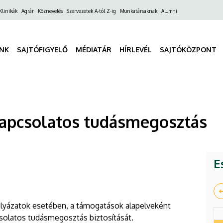
ő
Klinikák
Agrár
Köznevelés
Szervezetek A-tól Z-ig
Munkatársaknak
Alumni
gáció
INK
SAJTÓFIGYELŐ
MÉDIATÁR
HÍRLEVÉL
SAJTÓKÖZPONT
kapcsolatos tudásmegosztás
ának
E
ályázatok esetében, a támogatások alapelveként
solatos tudásmegosztás biztosítását.