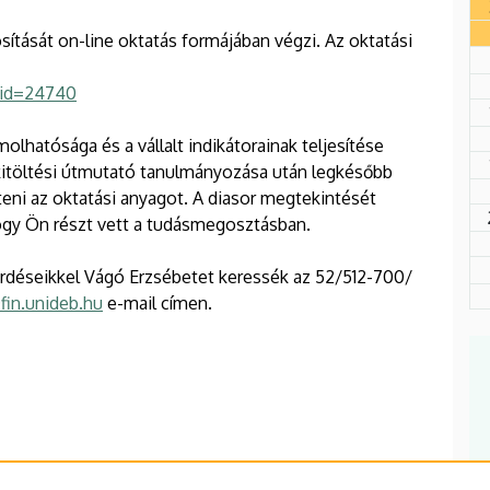
tását on-line oktatás formájában végzi. Az oktatási
p?id=24740
lhatósága és a vállalt indikátorainak teljesítése
kitöltési útmutató tanulmányozása után legkésőbb
ni az oktatási anyagot. A diasor megtekintését
ogy Ön részt vett a tudásmegosztásban.
érdéseikkel Vágó Erzsébetet keressék az 52/512-700/
fin.unideb.hu
e-mail címen.