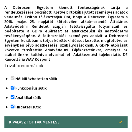
Zeneművészeti Kar Liszt termében.
A Debreceni Egyetem kiemelt fontosságúnak tartja a
rendelkezésére bocsátott, illetve birtokába jutott személyes adatok
Időpont:
2024. december 2., (hétfő), 18:30
védelmét. Ezúton tájékoztatjuk Önt, hogy a Debreceni Egyetem a
2018. május 25. napjától kötelezően alkalmazandó Általános
Helyszín:
Debreceni Egyetem Zeneművészeti Kar Liszt
Adatvédelmi Rendelet alapján felülvizsgálta folyamatait és
terem
beépítette a GDPR előírásait az adatkezelési és adatvédelmi
tevékenységébe. A felhasználók személyes adatait a Debreceni
Egyetem korábban is teljes körültekintéssel kezelte, megfelelve az
Dokumentumok
érvényben lévő adatkezelési szabályozásoknak. A GDPR előírásait
Évzáró Karácsonyi Hangverseny - meghívó
(704.52 KB)
követve frissítettük Adatvédelmi Tájékoztatónkat, amelyet az
alábbi linkre kattintva olvashat el:
Adatkezelési tájékoztató.
DE
Kancellária WAV Központ
Last update:
2024. 11. 26. 09:42
További információk
Megosztás
Nélkülözhetetlen sütik
Funkcionális sütik
Analitikai sütik
Hirdetési sütik
KIVÁLASZTOTTAK MENTÉSE
WITHDRAW CONSENT
DEBRECENI EGYETEM