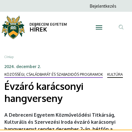
Évzáró
Ugrás
Anonim
Bejelentkezés
a
N
Felhasználói
karácsonyi
tartalomra
fiók
DEBRECENI EGYETEM
hangverseny
HÍREK
menüje
Tar
|
ker
DEBRECENI
Morzsa
Címlap
EGYETEM
2024. december 2.
KÖZÖSSÉGI, CSALÁDBARÁT ÉS SZABADIDŐS PROGRAMOK
KULTÚRA
Évzáró karácsonyi
hangverseny
A Debreceni Egyetem Közművelődési Titkárság,
Kulturális és Szervezési Iroda évzáró karácsonyi
hangversenyt rendez december 2-án, hétfőn a