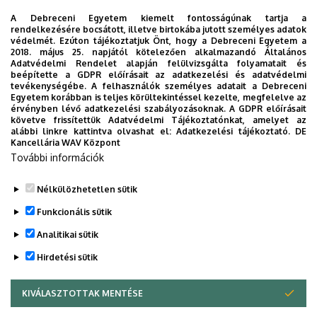
élelmiszertudomány fejlesztéséért felelős
A Debreceni Egyetem kiemelt fontosságúnak tartja a
rendelkezésére bocsátott, illetve birtokába jutott személyes adatok
ágazatfejlesztési rektorhelyettes a Böszörményi úti
védelmét. Ezúton tájékoztatjuk Önt, hogy a Debreceni Egyetem a
campuson.
2018. május 25. napjától kötelezően alkalmazandó Általános
Adatvédelmi Rendelet alapján felülvizsgálta folyamatait és
beépítette a GDPR előírásait az adatkezelési és adatvédelmi
https://www.demedia.hu/egyetem-
tevékenységébe. A felhasználók személyes adatait a Debreceni
Egyetem korábban is teljes körültekintéssel kezelte, megfelelve az
ter/2025/08/08/erosodo-delkelet-azsiai-k…
érvényben lévő adatkezelési szabályozásoknak. A GDPR előírásait
követve frissítettük Adatvédelmi Tájékoztatónkat, amelyet az
Megjelenés dátuma
alábbi linkre kattintva olvashat el:
Adatkezelési tájékoztató.
DE
Kancellária WAV Központ
2025. augusztus 8.
További információk
Megosztás
Nélkülözhetetlen sütik
Funkcionális sütik
Analitikai sütik
Hirdetési sütik
KIVÁLASZTOTTAK MENTÉSE
WITHDRAW CONSENT
DEBRECENI EGYETEM