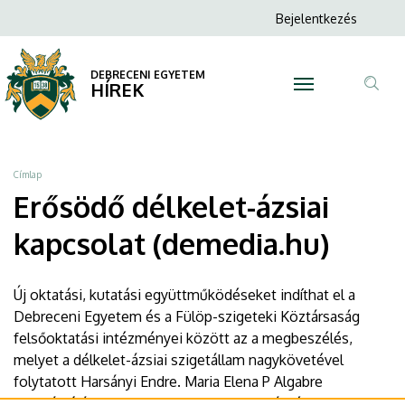
Erősödő
Ugrás
Anonim
Bejelentkezés
a
N
Felhasználói
délkelet-
tartalomra
fiók
DEBRECENI EGYETEM
ázsiai
HÍREK
menüje
Tar
kapcsolat
ker
(demedia.hu)
Morzsa
Címlap
|
Erősödő délkelet-ázsiai
DEBRECENI
kapcsolat (demedia.hu)
EGYETEM
Új oktatási, kutatási együttműködéseket indíthat el a
Debreceni Egyetem és a Fülöp-szigeteki Köztársaság
felsőoktatási intézményei között az a megbeszélés,
melyet a délkelet-ázsiai szigetállam nagykövetével
folytatott Harsányi Endre. Maria Elena P Algabre
delegációját csütörtökön fogadta az agrár- és