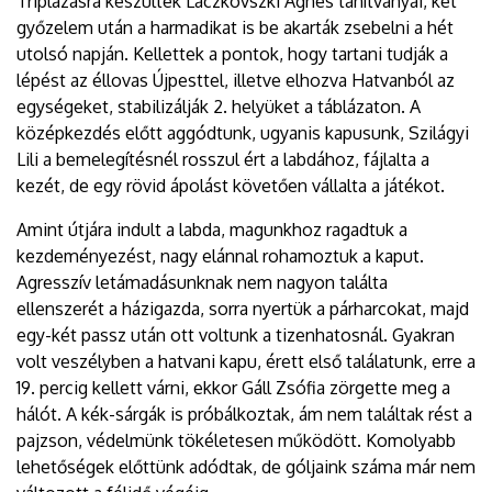
Triplázásra készültek Laczkovszki Ágnes tanítványai, két
győzelem után a harmadikat is be akarták zsebelni a hét
utolsó napján. Kellettek a pontok, hogy tartani tudják a
lépést az éllovas Újpesttel, illetve elhozva Hatvanból az
egységeket, stabilizálják 2. helyüket a táblázaton. A
középkezdés előtt aggódtunk, ugyanis kapusunk, Szilágyi
Lili a bemelegítésnél rosszul ért a labdához, fájlalta a
kezét, de egy rövid ápolást követően vállalta a játékot.
Amint útjára indult a labda, magunkhoz ragadtuk a
kezdeményezést, nagy elánnal rohamoztuk a kaput.
Agresszív letámadásunknak nem nagyon találta
ellenszerét a házigazda, sorra nyertük a párharcokat, majd
egy-két passz után ott voltunk a tizenhatosnál. Gyakran
volt veszélyben a hatvani kapu, érett első találatunk, erre a
19. percig kellett várni, ekkor Gáll Zsófia zörgette meg a
hálót. A kék-sárgák is próbálkoztak, ám nem találtak rést a
pajzson, védelmünk tökéletesen működött. Komolyabb
lehetőségek előttünk adódtak, de góljaink száma már nem