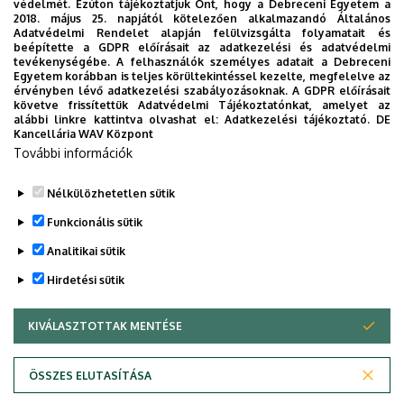
győzelmünk nem forgott veszélyben, annak ellenére sem,
védelmét. Ezúton tájékoztatjuk Önt, hogy a Debreceni Egyetem a
2018. május 25. napjától kötelezően alkalmazandó Általános
hogy ellenfelünk szépített. Nagyon frusztrált volt a csapat
Adatvédelmi Rendelet alapján felülvizsgálta folyamatait és
néhány bírói döntés miatt, amivel nem értettünk egyet,
beépítette a GDPR előírásait az adatkezelési és adatvédelmi
tevékenységébe. A felhasználók személyes adatait a Debreceni
viszont a második félidő felében sikerült lehiggadni és a
Egyetem korábban is teljes körültekintéssel kezelte, megfelelve az
meccsre fókuszálni, ami szerintem nagyon pozitív.
érvényben lévő adatkezelési szabályozásoknak. A GDPR előírásait
követve frissítettük Adatvédelmi Tájékoztatónkat, amelyet az
Gratulálok a lányoknak, hogy ennyire összetartottak az
alábbi linkre kattintva olvashat el:
Adatkezelési tájékoztató.
DE
egész meccsen és nem adták fel egy pillanatra sem.
Kancellária WAV Központ
További információk
The post
Emberhátrányban is nyertünk
appeared first on
DEAC
.
Nélkülözhetetlen sütik
Funkcionális sütik
Analitikai sütik
Hirdetési sütik
KIVÁLASZTOTTAK MENTÉSE
WITHDRAW CONSENT
DEBRECENI EGYETEM
ÖSSZES ELUTASÍTÁSA
Adatvédelem