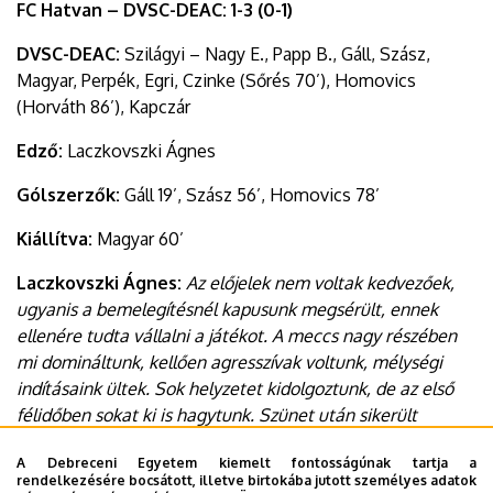
FC Hatvan – DVSC-DEAC: 1-3 (0-1)
DVSC-DEAC:
Szilágyi – Nagy E., Papp B., Gáll, Szász,
Magyar, Perpék, Egri, Czinke (Sőrés 70’), Homovics
(Horváth 86’), Kapczár
Edző:
Laczkovszki Ágnes
Gólszerzők:
Gáll 19’, Szász 56’, Homovics 78’
Kiállítva:
Magyar 60’
Laczkovszki Ágnes:
Az előjelek nem voltak kedvezőek,
ugyanis a bemelegítésnél kapusunk megsérült, ennek
ellenére tudta vállalni a játékot. A meccs nagy részében
mi domináltunk, kellően agresszívak voltunk, mélységi
indításaink ültek. Sok helyzetet kidolgoztunk, de az első
félidőben sokat ki is hagytunk. Szünet után sikerült
növelnünk előnyünket, de emberhátrányba kerültünk, így
A Debreceni Egyetem kiemelt fontosságúnak tartja a
kicsit visszább álltunk. Kézben tartottuk a meccset,
rendelkezésére bocsátott, illetve birtokába jutott személyes adatok