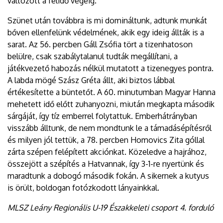
változott a félidő végéig.
Szünet után továbbra is mi domináltunk, adtunk munkát
bőven ellenfelünk védelmének, akik egy ideig állták is a
sarat. Az 56. percben Gáll Zsófia tört a tizenhatoson
belülre, csak szabálytalanul tudták megállítani, a
játékvezető habozás nélkül mutatott a tizenegyes pontra.
A labda mögé Szász Gréta állt, aki biztos lábbal
értékesítette a büntetőt. A 60. minutumban Magyar Hanna
mehetett idő előtt zuhanyozni, miután megkapta második
sárgáját, így tíz emberrel folytattuk. Emberhátrányban
visszább álltunk, de nem mondtunk le a támadásépítésről
és milyen jól tettük, a 78. percben Homovics Zita góllal
zárta szépen felépített akciónkat. Közeledve a hajrához,
összejött a szépítés a Hatvannak, így 3-1-re nyertünk és
maradtunk a dobogó második fokán. A sikernek a kutyus
is örült, boldogan fotózkodott lányainkkal.
MLSZ Leány Regionális U-19 Északkeleti csoport 4. forduló