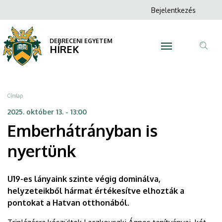
Emberhátrányban
Ugrás
Anonim
Bejelentkezés
a
N
Felhasználói
is
tartalomra
fiók
DEBRECENI EGYETEM
nyertünk
HÍREK
menüje
Tar
|
ker
DEBRECENI
Morzsa
Címlap
EGYETEM
2025. október 13. - 13:00
Emberhátrányban is
nyertünk
U19-es lányaink szinte végig dominálva,
helyzeteikből hármat értékesítve elhozták a
pontokat a Hatvan otthonából.