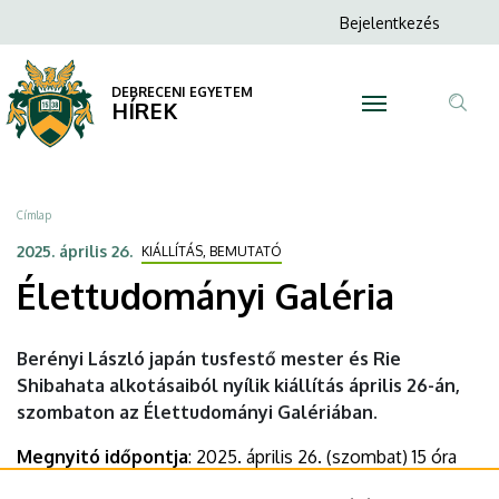
Élettudományi
Ugrás
Anonim
Bejelentkezés
a
N
Felhasználói
Galéria
tartalomra
fiók
DEBRECENI EGYETEM
|
HÍREK
menüje
Tar
DEBRECENI
ker
EGYETEM
Morzsa
Címlap
2025. április 26.
KIÁLLÍTÁS, BEMUTATÓ
Élettudományi Galéria
Berényi László japán tusfestő mester és Rie
Shibahata alkotásaiból nyílik kiállítás április 26-án,
szombaton az Élettudományi Galériában.
Megnyitó időpontja
: 2025. április 26. (szombat) 15 óra
Helyszín
: Debreceni Egyetem Élettudományi Galéria -