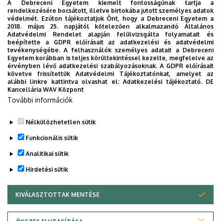
A Debreceni Egyetem kiemelt fontosságúnak tartja a
Élettudományi Központ Aula (Debrecen, Egyetem tér 1.)
rendelkezésére bocsátott, illetve birtokába jutott személyes adatok
védelmét. Ezúton tájékoztatjuk Önt, hogy a Debreceni Egyetem a
2018. május 25. napjától kötelezően alkalmazandó Általános
Közreműködik: Jobbágy Bianka fuvolaművész
Adatvédelmi Rendelet alapján felülvizsgálta folyamatait és
A kiállítás 2025. május 22-ig tekinthető meg.
beépítette a GDPR előírásait az adatkezelési és adatvédelmi
tevékenységébe. A felhasználók személyes adatait a Debreceni
Egyetem korábban is teljes körültekintéssel kezelte, megfelelve az
Dokumentumok
érvényben lévő adatkezelési szabályozásoknak. A GDPR előírásait
Berényi László - Rie Shibahata kiállítás meghívó
(552.11 KB)
követve frissítettük Adatvédelmi Tájékoztatónkat, amelyet az
alábbi linkre kattintva olvashat el:
Adatkezelési tájékoztató.
DE
Kancellária WAV Központ
Last update:
2025. 04. 24. 10:58
További információk
Megosztás
Nélkülözhetetlen sütik
Funkcionális sütik
Analitikai sütik
Hirdetési sütik
KIVÁLASZTOTTAK MENTÉSE
WITHDRAW CONSENT
DEBRECENI EGYETEM