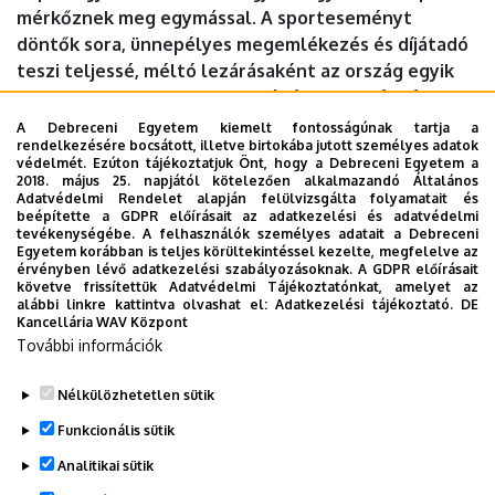
mérkőznek meg egymással. A sporteseményt
döntők sora, ünnepélyes megemlékezés és díjátadó
teszi teljessé, méltó lezárásaként az ország egyik
legnagyobb egyetemi labdarúgó rendezvényének.
A Debreceni Egyetem kiemelt fontosságúnak tartja a
Időpont:
2026. június 18., csütörtök 16 óra
rendelkezésére bocsátott, illetve birtokába jutott személyes adatok
védelmét. Ezúton tájékoztatjuk Önt, hogy a Debreceni Egyetem a
2018. május 25. napjától kötelezően alkalmazandó Általános
Helyszín:
DEAC műfüves pályái (Debrecen, Dóczy József
Adatvédelmi Rendelet alapján felülvizsgálta folyamatait és
u. 9.)
beépítette a GDPR előírásait az adatkezelési és adatvédelmi
tevékenységébe. A felhasználók személyes adatait a Debreceni
Egyetem korábban is teljes körültekintéssel kezelte, megfelelve az
Dokumentumok
érvényben lévő adatkezelési szabályozásoknak. A GDPR előírásait
BJLEK és KMFK nagydöntők
(273.75 KB)
követve frissítettük Adatvédelmi Tájékoztatónkat, amelyet az
alábbi linkre kattintva olvashat el:
Adatkezelési tájékoztató.
DE
Kancellária WAV Központ
Last update:
2026. 06. 11. 13:29
További információk
Megosztás
Nélkülözhetetlen sütik
Funkcionális sütik
Analitikai sütik