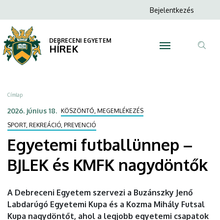
Egyetemi
Ugrás
Anonim
Bejelentkezés
a
N
Felhasználói
futballünnep
tartalomra
fiók
DEBRECENI EGYETEM
–
HÍREK
menüje
Tar
BJLEK
ker
és
Morzsa
Címlap
KMFK
2026. június 18.
KÖSZÖNTŐ, MEGEMLÉKEZÉS
nagydöntők
SPORT, REKREÁCIÓ, PREVENCIÓ
Egyetemi futballünnep –
|
BJLEK és KMFK nagydöntők
DEBRECENI
EGYETEM
A Debreceni Egyetem szervezi a Buzánszky Jenő
Labdarúgó Egyetemi Kupa és a Kozma Mihály Futsal
Kupa nagydöntőt, ahol a legjobb egyetemi csapatok