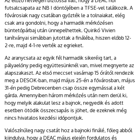
Az előző hétvégén biztossá vált, hogy a DEAC női
futsalcsapata az NB I döntőjében a TFSE-vel találkozik. A
fővárosiak nagy csatában győzték le a tolnaiakat, elég
csak arra gondolni, hogy a harmadik mérkőzésen
büntetőpárbaj után ünnepelhettek. Quirikó Vivien
tanítványai simábban jutottak a fináléba, hiszen előbb 12-
2-re, majd 4-1-re verték az egrieket.
Az aranycsata az egyik fél harmadik sikeréig tart, a
pályaelőny pedig együttesünknél van, mivel megnyerte az
alapszakaszt. Az első meccset vasárnap 15 órától rendezik
meg a DESOK-ban, majd május 25-én a fővárosban, május
31-én pedig Debrecenben csap össze egymással a két
gárda. Amennyiben három mérkőzés után nem derül ki,
hogy melyik alakulat lesz a bajnok, negyedik és adott
esetben ötödik összecsapás is jöhet, de ezeknek még
nincs hivatalos kezdési időpontjuk.
Valószínűleg nagy csatát hoz a bajnoki finálé, főleg abból
kiindulva, hogy a DEAC május elején fordulatos és