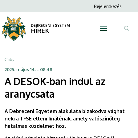
A
Ugrás
Anonim
Bejelentkezés
a
N
Felhasználói
DESOK-
tartalomra
fiók
DEBRECENI EGYETEM
ban
HÍREK
menüje
Tar
indul
ker
az
Morzsa
Címlap
aranycsata
2025. május 14. - 08:48
A DESOK-ban indul az
|
aranycsata
DEBRECENI
EGYETEM
A Debreceni Egyetem alakulata bizakodva vághat
neki a TFSE elleni finálénak, amely valószínűleg
hatalmas küzdelmet hoz.