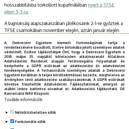
hosszabbításba torkollott kupafináléban
nyert a TFSE
ellen 5-3-ra
.
A bajnokság alapszakaszában játékosaink 2-1-re győztek a
TFSE csarnokában november elején, aztán január elején
4-1 lett a végeredmény a DESOK-ban. A két vereségért
A Debreceni Egyetem kiemelt fontosságúnak tartja a
áprilisban egy 3-0-s sikerrel vágtak vissza a budapestiek.
rendelkezésére bocsátott, illetve birtokába jutott személyes adatok
védelmét. Ezúton tájékoztatjuk Önt, hogy a Debreceni Egyetem a
A döntő programja:
2018. május 25. napjától kötelezően alkalmazandó Általános
Adatvédelmi Rendelet alapján felülvizsgálta folyamatait és
beépítette a GDPR előírásait az adatkezelési és adatvédelmi
Május 18. (vasárnap) 15.00: DEAC-TFSE-Tent Budapest
tevékenységébe. A felhasználók személyes adatait a Debreceni
Május 25. (vasárnap) 16.00: TFSE-Tent Budapest-DEAC
Egyetem korábban is teljes körültekintéssel kezelte, megfelelve az
érvényben lévő adatkezelési szabályozásoknak. A GDPR előírásait
Május 31. (szombat) 16.00: DEAC-TFSE-Tent Budapest
követve frissítettük Adatvédelmi Tájékoztatónkat, amelyet az
alábbi linkre kattintva olvashat el:
Adatkezelési tájékoztató.
DE
Fotó: Derencsényi István
Kancellária WAV Központ
További információk
The post
A DESOK-ban indul az aranycsata
appeared first
on
DEAC
.
Nélkülözhetetlen sütik
Funkcionális sütik