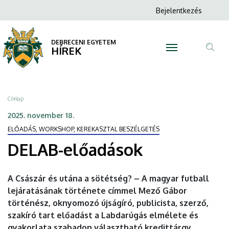
DELAB-
Ugrás
Anonim
Bejelentkezés
a
N
Felhasználói
előadások
tartalomra
fiók
DEBRECENI EGYETEM
|
HÍREK
menüje
Tar
DEBRECENI
ker
EGYETEM
Morzsa
Címlap
2025. november 18.
ELŐADÁS, WORKSHOP, KEREKASZTAL BESZÉLGETÉS
DELAB-előadások
A Császár és utána a sötétség? – A magyar futball
lejáratásának története címmel Mező Gábor
történész, oknyomozó újságíró, publicista, szerző,
szakíró tart előadást a Labdarúgás elmélete és
gyakorlata szabadon választható kredittárgy