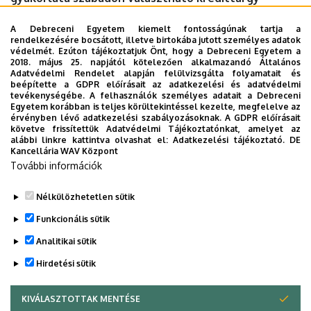
előadás-sorozatának következő alkalmán november
A Debreceni Egyetem kiemelt fontosságúnak tartja a
18-án, kedden 18 órától a Böszörményi úti campuson,
rendelkezésére bocsátott, illetve birtokába jutott személyes adatok
a TVK 104-es előadóban (Debrecen, Böszörményi út
védelmét. Ezúton tájékoztatjuk Önt, hogy a Debreceni Egyetem a
2018. május 25. napjától kötelezően alkalmazandó Általános
138.).
Adatvédelmi Rendelet alapján felülvizsgálta folyamatait és
beépítette a GDPR előírásait az adatkezelési és adatvédelmi
Időpont:
2025. 11. 18., kedd 18 óra
tevékenységébe. A felhasználók személyes adatait a Debreceni
Egyetem korábban is teljes körültekintéssel kezelte, megfelelve az
Helyszín:
Böszörményi úti campus, TVK 104-es előadó
érvényben lévő adatkezelési szabályozásoknak. A GDPR előírásait
(Debrecen, Böszörményi út 138.).
követve frissítettük Adatvédelmi Tájékoztatónkat, amelyet az
alábbi linkre kattintva olvashat el:
Adatkezelési tájékoztató.
DE
Kancellária WAV Központ
Last update:
2025. 11. 03. 09:52
További információk
Megosztás
Nélkülözhetetlen sütik
Funkcionális sütik
Analitikai sütik
Hirdetési sütik
KIVÁLASZTOTTAK MENTÉSE
WITHDRAW CONSENT