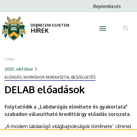
DELAB
Ugrás
Anonim
Bejelentkezés
a
N
Felhasználói
előadások
tartalomra
fiók
DEBRECENI EGYETEM
|
HÍREK
menüje
Tar
DEBRECENI
ker
EGYETEM
Morzsa
Címlap
2025. október 7.
ELŐADÁS, WORKSHOP, KEREKASZTAL BESZÉLGETÉS
DELAB előadások
Folytatódik a „Labdarúgás elmélete és gyakorlata"
szabadon választható kredittárgy előadás sorozata.
„A modern labdarúgó világbajnokságok története” címmel
Sándor Mihály, c. egyetemi docens, egyetemi