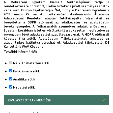
A Debreceni Egyetem kiemelt fontosságúnak tartja a
mesteroktató, tudományos főmunkatárs, sporttörténész,
rendelkezésére bocsátott, illetve birtokába jutott személyes adatok
újságíró, szakíró, Nívó - és Ezüstgerely-díjas szerző tart
védelmét. Ezúton tájékoztatjuk Önt, hogy a Debreceni Egyetem a
2018. május 25. napjától kötelezően alkalmazandó Általános
előadást.
Adatvédelmi Rendelet alapján felülvizsgálta folyamatait és
beépítette a GDPR előírásait az adatkezelési és adatvédelmi
Időpont:
2025. október 7. (kedd) 18 óra
tevékenységébe. A felhasználók személyes adatait a Debreceni
Egyetem korábban is teljes körültekintéssel kezelte, megfelelve az
érvényben lévő adatkezelési szabályozásoknak. A GDPR előírásait
Helyszín:
DE Böszörményi úti campus, GTK, TVK 104.
követve frissítettük Adatvédelmi Tájékoztatónkat, amelyet az
alábbi linkre kattintva olvashat el:
Adatkezelési tájékoztató.
DE
(Debrecen, Böszörményi u. 138.)
Kancellária WAV Központ
További információk
Megosztás
Nélkülözhetetlen sütik
Funkcionális sütik
Analitikai sütik
Hirdetési sütik
KIVÁLASZTOTTAK MENTÉSE
WITHDRAW CONSENT
DEBRECENI EGYETEM