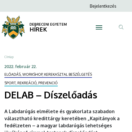
DELAB
Ugrás
Anonim
Bejelentkezés
a
N
Felhasználói
–
tartalomra
fiók
DEBRECENI EGYETEM
Díszelőadás
HÍREK
menüje
Tar
|
ker
DEBRECENI
Morzsa
Címlap
EGYETEM
2022. február 22.
ELŐADÁS, WORKSHOP, KEREKASZTAL BESZÉLGETÉS
SPORT, REKREÁCIÓ, PREVENCIÓ
DELAB – Díszelőadás
A Labdarúgás elmélete és gyakorlata szabadon
választható kredittárgy keretében „Kapitányok a
fedélzeten – a magyar labdarúgás lehetséges