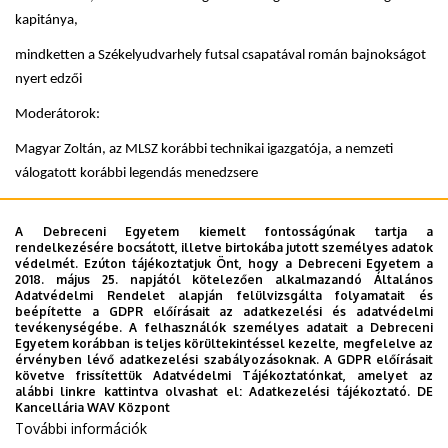
kapitánya,
mindketten a Székelyudvarhely futsal csapatával román bajnokságot
nyert edzői
Moderátorok:
Magyar Zoltán, az MLSZ korábbi technikai igazgatója, a nemzeti
válogatott korábbi legendás menedzsere
Bánki József újságíró, szakíró, szerző, korábbi olimpiai válogatott
A Debreceni Egyetem kiemelt fontosságúnak tartja a
labdarúgó
rendelkezésére bocsátott, illetve birtokába jutott személyes adatok
védelmét. Ezúton tájékoztatjuk Önt, hogy a Debreceni Egyetem a
Az előadás bevezetését Sándor Mihály, Nívó-és Ezüstgerely-díjas
2018. május 25. napjától kötelezően alkalmazandó Általános
szerző, sporttörténész, címzetes egyetemi docens, egyetemi
Adatvédelmi Rendelet alapján felülvizsgálta folyamatait és
beépítette a GDPR előírásait az adatkezelési és adatvédelmi
mesteroktató tartja.
tevékenységébe. A felhasználók személyes adatait a Debreceni
Egyetem korábban is teljes körültekintéssel kezelte, megfelelve az
Dokumentumok
érvényben lévő adatkezelési szabályozásoknak. A GDPR előírásait
meghívó
(184.47 KB)
követve frissítettük Adatvédelmi Tájékoztatónkat, amelyet az
alábbi linkre kattintva olvashat el:
Adatkezelési tájékoztató.
DE
Kancellária WAV Központ
Last update:
2022. 02. 15. 11:25
További információk