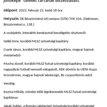
jövőképe” címmel tartanak díszelőadást.
Időpont
:
2022. február 22. kedd 18 óra
Helyszín
: DE Böszörményi úti campus (GTK) TVK 104. (Debrecen,
Böszörményi u. 138.)
A szubjektív, interaktív kerekasztal beszélgetés résztvevői:
Gellei Imre, korábbi MLSZ szövetségi kapitány
Csank János, korábbi MLSZ szövetségi kapitány, magyar bajnok
mesteredző
Mucha József, korábbi MLSZ futsal szövetségi kapitány, korábbi
nagypályás futball nemzeti válogatott, KEK-döntős és UEFA-Kupa
bronzérmes, magyar bajnok labdarúgó, BL-csoportkörös edző
Vendég:
Kozma Mihály, minden idők legsikeresebb MLSZ futsal szövetségi
kapitánya
Jakab Zoltán, a Román Labdarúgó Szövetség korábbi szövetségi