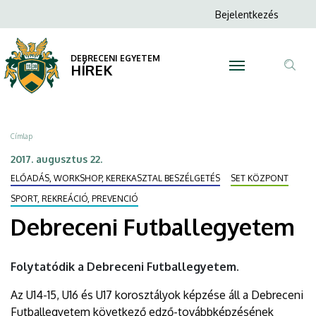
Debreceni
Ugrás
Anonim
Bejelentkezés
a
N
Felhasználói
Futballegyetem
tartalomra
fiók
DEBRECENI EGYETEM
|
HÍREK
menüje
Tar
DEBRECENI
ker
EGYETEM
Morzsa
Címlap
2017. augusztus 22.
ELŐADÁS, WORKSHOP, KEREKASZTAL BESZÉLGETÉS
SET KÖZPONT
SPORT, REKREÁCIÓ, PREVENCIÓ
Debreceni Futballegyetem
Folytatódik a Debreceni Futballegyetem.
Az U14-15, U16 és U17 korosztályok képzése áll a Debreceni
Futballegyetem következő edző-továbbképzésének