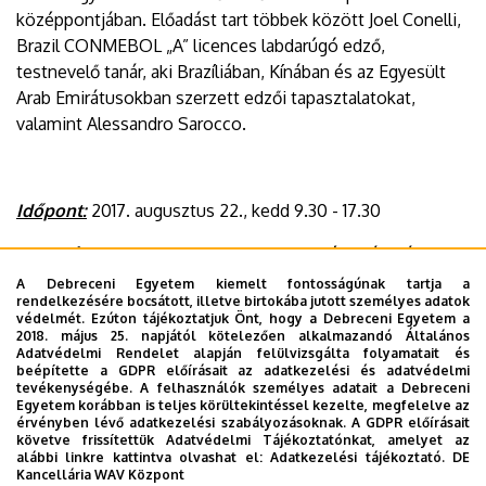
középpontjában. Előadást tart többek között Joel Conelli,
Brazil CONMEBOL „A” licences labdarúgó edző,
testnevelő tanár, aki Brazíliában, Kínában és az Egyesült
Arab Emirátusokban szerzett edzői tapasztalatokat,
valamint Alessandro Sarocco.
Időpont:
2017. augusztus 22., kedd 9.30 - 17.30
Helyszín:
Debreceni Nagyerdei Stadion és Oláh Gábor
utcai sporttelep
A Debreceni Egyetem kiemelt fontosságúnak tartja a
rendelkezésére bocsátott, illetve birtokába jutott személyes adatok
védelmét. Ezúton tájékoztatjuk Önt, hogy a Debreceni Egyetem a
2018. május 25. napjától kötelezően alkalmazandó Általános
Adatvédelmi Rendelet alapján felülvizsgálta folyamatait és
beépítette a GDPR előírásait az adatkezelési és adatvédelmi
tevékenységébe. A felhasználók személyes adatait a Debreceni
Egyetem korábban is teljes körültekintéssel kezelte, megfelelve az
Dokumentumok
érvényben lévő adatkezelési szabályozásoknak. A GDPR előírásait
futballegyetem_-_meghivo_2017.08.22.pdf
(399.18 KB)
követve frissítettük Adatvédelmi Tájékoztatónkat, amelyet az
alábbi linkre kattintva olvashat el:
Adatkezelési tájékoztató.
DE
Kancellária WAV Központ
Last update:
2021. 11. 22. 14:22