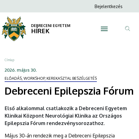
Debreceni
Ugrás
Anonim
Bejelentkezés
a
N
Felhasználói
Epilepszia
tartalomra
fiók
DEBRECENI EGYETEM
Fórum
HÍREK
menüje
Tar
|
ker
DEBRECENI
Morzsa
Címlap
EGYETEM
2026. május 30.
ELŐADÁS, WORKSHOP, KEREKASZTAL BESZÉLGETÉS
Debreceni Epilepszia Fórum
Első alkalommal csatlakozik a Debreceni Egyetem
Klinikai Központ Neurológiai Klinika az Országos
Epilepszia Fórum rendezvénysorozathoz.
Május 30-án rendezik meg a Debreceni Epilepszia