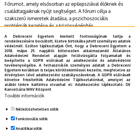
Fórumot, amely elsősorban az epilepsziával élőknek és
családtagjaiknak nyújt segítséget. A fórum célja a
szakszerű ismeretek átadása, a pszichoszociális
problémák kezelése és a közösségépítés.
A Debreceni Egyetem kiemelt fontosságúnak tartja a
Időpont
: 2026. május 30., szombat 8.30-12 óra
rendelkezésére bocsátott, illetve birtokába jutott személyes adatok
Helyszín
: Debreceni Egyetem Klinikai Központ
védelmét. Ezúton tájékoztatjuk Önt, hogy a Debreceni Egyetem a
2018. május 25. napjától kötelezően alkalmazandó Általános
Neurológiai Klinika 4.emeleti előadó (Auguszta telep
Adatvédelmi Rendelet alapján felülvizsgálta folyamatait és
Móricz Zs. krt. 22.)
beépítette a GDPR előírásait az adatkezelési és adatvédelmi
tevékenységébe. A felhasználók személyes adatait a Debreceni
Egyetem korábban is teljes körültekintéssel kezelte, megfelelve az
Dokumentumok
érvényben lévő adatkezelési szabályozásoknak. A GDPR előírásait
Epilepszia nap színes.pdf
(76.35 KB)
követve frissítettük Adatvédelmi Tájékoztatónkat, amelyet az
alábbi linkre kattintva olvashat el:
Adatkezelési tájékoztató.
DE
Kancellária WAV Központ
Last update:
2026. 05. 12. 09:27
További információk
Megosztás
Nélkülözhetetlen sütik
Funkcionális sütik
Analitikai sütik