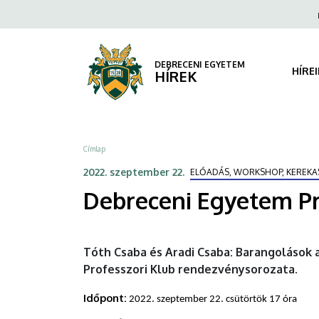
Debreceni
Ugrás
Fels
a
navi
Egyetem
tartalomra
Professzori
DEBRECENI EGYETEM
HÍRE
HÍREK
Klub
|
Morzsa
Címlap
DEBRECENI
2022. szeptember 22.
ELŐADÁS, WORKSHOP, KEREKA
EGYETEM
Debreceni Egyetem Pr
Tóth Csaba és Aradi Csaba: Barangolások
Professzori Klub rendezvénysorozata.
Időpont:
2022. szeptember 22. csütörtök 17 óra