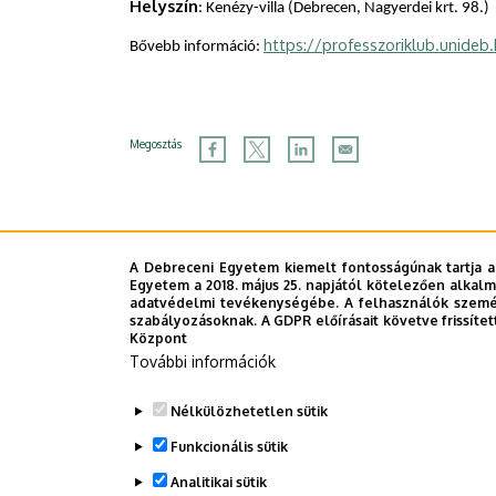
Helyszín
: Kenézy-villa (Debrecen, Nagyerdei krt. 98.)
https://professzoriklub.unideb
Bővebb információ:
Megosztás
A Debreceni Egyetem kiemelt fontosságúnak tartja a
Egyetem a 2018. május 25. napjától kötelezően alkalm
adatvédelmi tevékenységébe. A felhasználók személ
szabályozásoknak. A GDPR előírásait követve frissítet
Központ
További információk
Nélkülözhetetlen sütik
Funkcionális sütik
Analitikai sütik