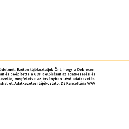
édelmét. Ezúton tájékoztatjuk Önt, hogy a Debreceni
it és beépítette a GDPR előírásait az adatkezelési és
kezelte, megfelelve az érvényben lévő adatkezelési
ashat el:
Adatkezelési tájékoztató.
DE Kancellária WAV