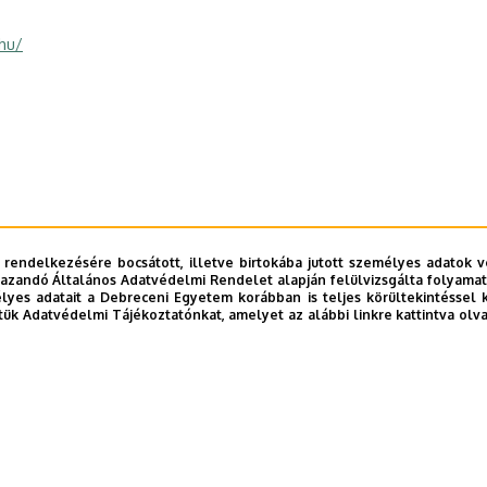
.hu/
 rendelkezésére bocsátott, illetve birtokába jutott személyes adatok v
azandó Általános Adatvédelmi Rendelet alapján felülvizsgálta folyamata
yes adatait a Debreceni Egyetem korábban is teljes körültekintéssel 
tük Adatvédelmi Tájékoztatónkat, amelyet az alábbi linkre kattintva olv