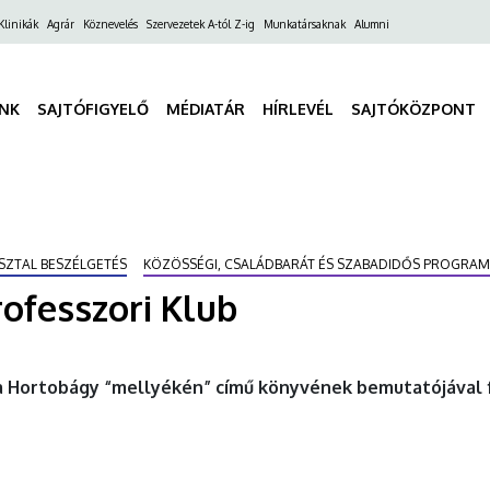
ő
Klinikák
Agrár
Köznevelés
Szervezetek A-tól Z-ig
Munkatársaknak
Alumni
gáció
INK
SAJTÓFIGYELŐ
MÉDIATÁR
HÍRLEVÉL
SAJTÓKÖZPONT
SZTAL BESZÉLGETÉS
KÖZÖSSÉGI, CSALÁDBARÁT ÉS SZABADIDŐS PROGRA
ofesszori Klub
 a Hortobágy “mellyékén” című könyvének bemutatójával 