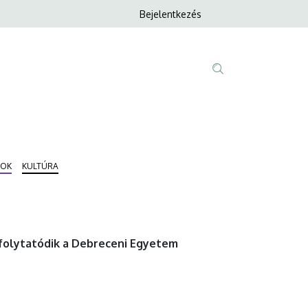
Anonim
Bejelentkezés
Nyelvvála
Felhasználói
fiók
menüje
Fő
Tartalom
navigáció
keresése
MOK
KULTÚRA
folytatódik a Debreceni Egyetem