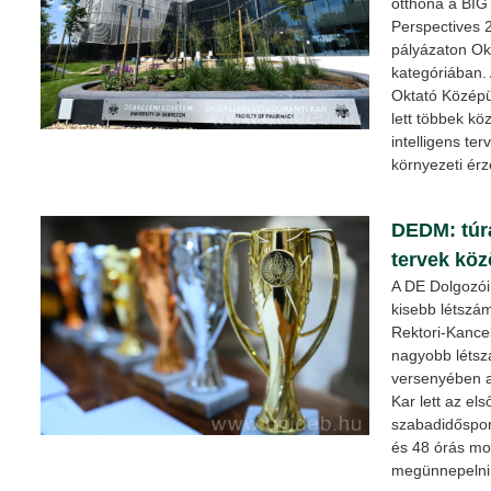
otthona a BI
Perspectives 
pályázaton Ok
kategóriában.
Oktató Középü
lett többek kö
intelligens te
környezeti ér
DEDM: túrá
tervek köz
A DE Dolgozó
kisebb létszá
Rektori-Kancel
nagyobb léts
versenyében 
Kar lett az el
szabadidőspor
és 48 órás mo
megünnepelni 