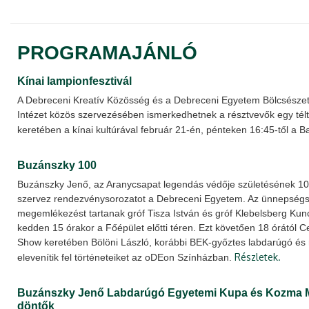
PROGRAMAJÁNLÓ
Kínai lampionfesztivál
A Debreceni Kreatív Közösség és a Debreceni Egyetem Bölcsésze
Intézet közös szervezésében ismerkedhetnek a résztvevők egy tél
keretében a kínai kultúrával február 21-én, pénteken 16:45-től a B
Buzánszky 100
Buzánszky Jenő, az Aranycsapat legendás védője születésének 100
szervez rendezvénysorozatot a Debreceni Egyetem. Az ünnepségs
megemlékezést tartanak gróf Tisza István és gróf Klebelsberg Kun
kedden 15 órakor a Főépület előtti téren. Ezt követően 18 órától C
Show keretében Bölöni László, korábbi BEK-győztes labdarúgó é
Részletek.
elevenítik fel történeteiket az oDEon Színházban.
Buzánszky Jenő Labdarúgó Egyetemi Kupa és Kozma Mi
döntők