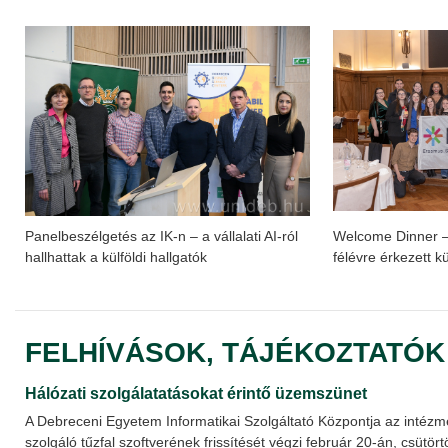
Panelbeszélgetés az IK-n – a vállalati AI-ról
Welcome Dinner – 
hallhattak a külföldi hallgatók
félévre érkezett kü
FELHÍVÁSOK, TÁJÉKOZTATÓK
Hálózati szolgálatatásokat érintő üzemszünet
A Debreceni Egyetem Informatikai Szolgáltató Központja az intéz
szolgáló tűzfal szoftverének frissítését végzi február 20-án, csütörtö