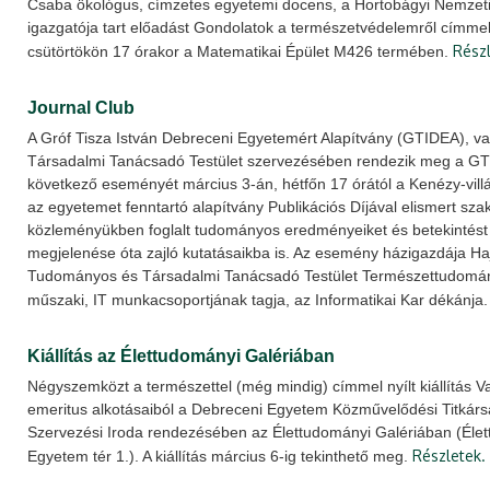
Csaba ökológus, címzetes egyetemi docens, a Hortobágyi Nemzet
igazgatója tart előadást Gondolatok a természetvédelemről címmel
Részl
csütörtökön 17 órakor a Matematikai Épület M426 termében.
Journal Club
A Gróf Tisza István Debreceni Egyetemért Alapítvány (GTIDEA), 
Társadalmi Tanácsadó Testület szervezésében rendezik meg a GT
következő eseményét március 3-án, hétfőn 17 órától a Kenézy-vill
az egyetemet fenntartó alapítvány Publikációs Díjával elismert sz
közleményükben foglalt tudományos eredményeiket és betekintést
megjelenése óta zajló kutatásaikba is. Az esemény házigazdája Ha
Tudományos és Társadalmi Tanácsadó Testület Természettudomány,
műszaki, IT munkacsoportjának tagja, az Informatikai Kar dékánja
Kiállítás az Élettudományi Galériában
Négyszemközt a természettel (még mindig) címmel nyílt kiállítás V
emeritus alkotásaiból a Debreceni Egyetem Közművelődési Titkársá
Szervezési Iroda rendezésében az Élettudományi Galériában (Éle
Részletek.
Egyetem tér 1.). A kiállítás március 6-ig tekinthető meg.