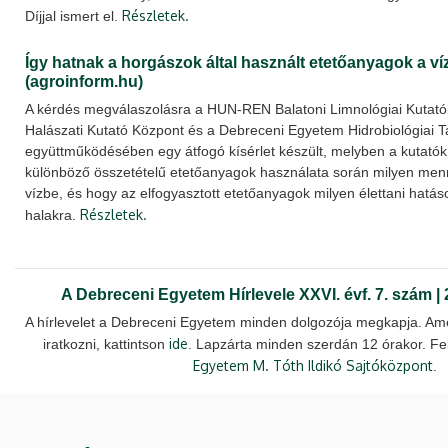
Részletek.
Díjjal ismert el.
Így hatnak a horgászok által használt etetőanyagok a v
(agroinform.hu)
A kérdés megválaszolásra a HUN-REN Balatoni Limnológiai Kutató
Halászati Kutató Központ és a Debreceni Egyetem Hidrobiológiai 
együttműködésében egy átfogó kísérlet készült, melyben a kutatók 
különböző összetételű etetőanyagok használata során milyen menn
vízbe, és hogy az elfogyasztott etetőanyagok milyen élettani hatá
Részletek.
halakra.
A Debreceni Egyetem Hírlevele XXVI. évf. 7. szám | 
A hírlevelet a Debreceni Egyetem minden dolgozója megkapja. Ame
ide
iratkozni, kattintson
. Lapzárta minden szerdán 12 órakor. Fe
Egyetem M. Tóth Ildikó Sajtóközpont
.