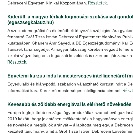
Részletek.
Debreceni Egyetem Klinikai Központjában.
Kiderült, a magyar férfiak fogmosási szokásaival gond
(egeszsegkalauz.hu)
A szociodemográfiai és életmódbeli tényezők szájhigiéniára gyakoro
fenntartó Gróf Tisza István Debreceni Egyetemért Alapítvány Publik
kutatásában Ghanem Amr Sayed, a DE Egészségtudományi Kar Egé
Tanszék tanársegédje. A magyar lakosság körében végzett felméré
iskolai végzettség és a fogászati kezelések is szerepet játszanak a
Részletek.
Egyetemi kurzus indul a mesterséges intelligenciáról 
Egyedülálló és hiánypótló, szabadon választható kurzust indít a 
Részl
informatikai kara Korszerű mesterséges intelligencia címmel.
Kevesebb és zöldebb energiával is elérhető növekedés (
Európa legfejlettebb országai úgy produkáltak számottevő gazdas
2019 között, hogy jelentősen csökkentették a hagyományos energi
és növelték a megújulók arányát – állapította meg egy, a Debrec
készített tanulmány, amit a Gróf Tisza István Debreceni Egyetemért