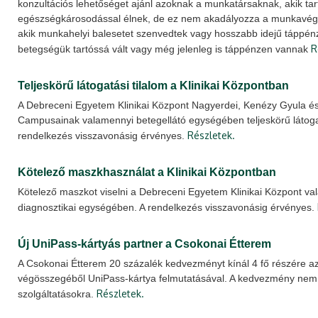
konzultációs lehetőséget ajánl azoknak a munkatársaknak, akik tar
egészségkárosodással élnek, de ez nem akadályozza a munkavégz
akik munkahelyi balesetet szenvedtek vagy hosszabb idejű táppén
R
betegségük tartóssá vált vagy még jelenleg is táppénzen vannak
Teljeskörű látogatási tilalom a Klinikai Központban
A Debreceni Egyetem Klinikai Központ Nagyerdei, Kenézy Gyula és
Campusainak valamennyi betegellátó egységében teljeskörű látogatá
Részletek.
rendelkezés visszavonásig érvényes.
Kötelező maszkhasználat a Klinikai Központban
Kötelező maszkot viselni a Debreceni Egyetem Klinikai Központ va
diagnosztikai egységében. A rendelkezés visszavonásig érvényes.
Új UniPass-kártyás partner a Csokonai Étterem
A Csokonai Étterem 20 százalék kedvezményt kínál 4 fő részére az
végösszegéből UniPass-kártya felmutatásával. A kedvezmény nem v
Részletek.
szolgáltatásokra.