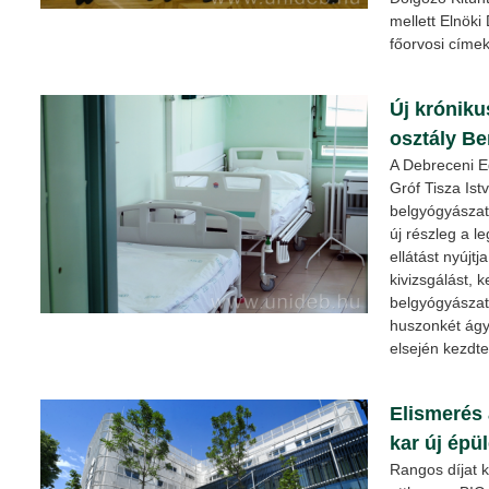
mellett Elnöki 
főorvosi címek
Új króniku
osztály Be
A Debreceni E
Gróf Tisza Is
belgyógyászati 
új részleg a 
ellátást nyújt
kivizsgálást, 
belgyógyászat
huszonkét ágy
elsején kezdt
Elismerés
kar új épü
Rangos díjat 