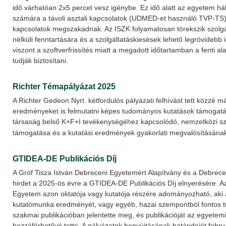
idő várhatóan 2x5 percet vesz igénybe. Ez idő alatt az egyetem hál
számára a távoli asztali kapcsolatok (UDMED-et használó TVP-TS),
kapcsolatok megszakadnak. Az ISZK folyamatosan törekszik szolg
nélküli fenntartására és a szolgáltatáskiesések lehető legrövidebb id
viszont a szoftverfrissítés miatt a megadott időtartamban a fenti a
tudják biztosítani.
Richter Témapályázat 2025
A Richter Gedeon Nyrt. kétfordulós pályázati felhívást tett közzé 
eredményeket is felmutatni képes tudományos kutatások támogatás
társaság belső K+F+I tevékenységéhez kapcsolódó, nemzetközi sz
támogatása és a kutatási eredmények gyakorlati megvalósításána
GTIDEA-DE Publikációs Díj
A Gróf Tisza István Debreceni Egyetemért Alapítvány és a Debrec
hirdet a 2025-ös évre a GTIDEA-DE Publikációs Díj elnyerésére. A
Egyetem azon oktatója vagy kutatója részére adományozható, aki
kutatómunka eredményét, vagy egyéb, hazai szempontból fontos
szakmai publikációban jelentette meg, és publikációját az egyetem
hozzáférhetővé tette. A pályázatok benyújtásának határidejét februá