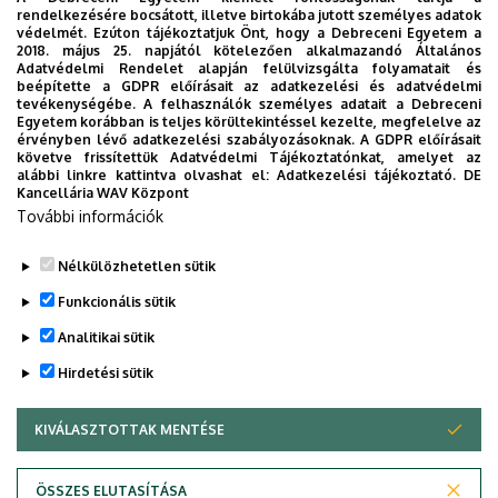
2026. szeptember 19.
rendelkezésére bocsátott, illetve birtokába jutott személyes adatok
védelmét. Ezúton tájékoztatjuk Önt, hogy a Debreceni Egyetem a
ÁOK-diplomaosztó ünnepség
2018. május 25. napjától kötelezően alkalmazandó Általános
Adatvédelmi Rendelet alapján felülvizsgálta folyamatait és
Az Általános Orvostudományi Kar szeptember 19-
beépítette a GDPR előírásait az adatkezelési és adatvédelmi
tevékenységébe. A felhasználók személyes adatait a Debreceni
én, szombaton 11 órától tartja nyári diplomaosztó
Egyetem korábban is teljes körültekintéssel kezelte, megfelelve az
ünnepségét a Főépület Díszudvarán. A Multimédia
érvényben lévő adatkezelési szabályozásoknak. A GDPR előírásait
ÜNNEPSÉG, DIPLOMAOSZTÓ
követve frissítettük Adatvédelmi Tájékoztatónkat, amelyet az
és E-learning Technikai Központ a youtube-on
alábbi linkre kattintva olvashat el:
Adatkezelési tájékoztató.
DE
élőben közvetíti az oklevélátadót.
Kancellária WAV Központ
További információk
TOVÁBB AZ ÖSSZES ESEMÉNYRE
Nélkülözhetetlen sütik
Funkcionális sütik
Analitikai sütik
Hirdetési sütik
KIVÁLASZTOTTAK MENTÉSE
WITHDRAW CONSENT
DEBRECENI EGYETEM
ÖSSZES ELUTASÍTÁSA