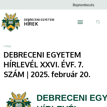
DEBRECENI
Ugrás
Anonim
Bejelentkezés
a
N
Felhasználói
EGYETEM
tartalomra
fiók
DEBRECENI EGYETEM
HÍRLEVÉL
HÍREK
menüje
Tar
XXVI.
ker
ÉVF.
Morzsa
Címlap
7.
DEBRECENI EGYETEM
SZÁM
HÍRLEVÉL XXVI. ÉVF. 7.
|
SZÁM | 2025. február 20.
2025.
február
DEBRECENI EG
20.