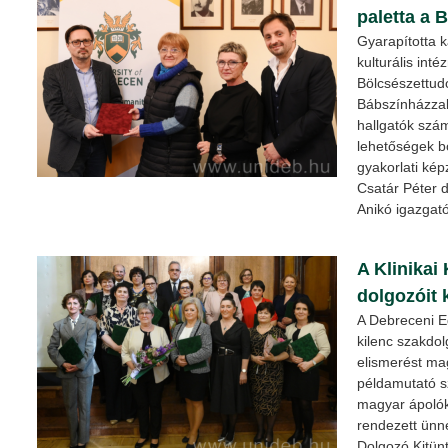
paletta a 
Gyarapította k
kulturális int
Bölcsészettudo
Bábszínházzal
hallgatók szám
lehetőségek bő
gyakorlati kép
Csatár Péter 
Anikó igazgató 
A Klinikai
dolgozóit 
A Debreceni E
kilenc szakdol
elismerést ma
példamutató s
magyar ápolók
rendezett ünn
Dolgozó Kitünt