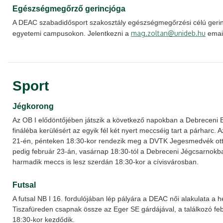
Egészségmegőrző gerincjóga
A DEAC szabadidősport szakosztály egészségmegőrzési célú gerin
mag.zoltan@unideb.hu
egyetemi campusokon. Jelentkezni a
email
Sport
Jégkorong
Az OB I elődöntőjében játszik a következő napokban a Debreceni 
fináléba kerülésért az egyik fél két nyert meccséig tart a párharc. 
21-én, pénteken 18:30-kor rendezik meg a DVTK Jegesmedvék ot
pedig február 23-án, vasárnap 18:30-tól a Debreceni Jégcsarnokb
harmadik meccs is lesz szerdán 18:30-kor a cívisvárosban.
Futsal
A futsal NB I 16. fordulójában lép pályára a DEAC női alakulata a 
Tiszafüreden csapnak össze az Eger SE gárdájával, a találkozó fe
18:30-kor kezdődik.