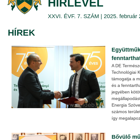
HÍRLEVÉL
|
XXVI. ÉVF. 7. SZÁM | 2025. február 
DEBRECENI
EGYETEM
HÍREK
Együttműk
fenntarth
A DE Termész
Technológiai K
támogatja a m
és a fenntart
jegyében kötö
megállapodás
Energia Szövet
számos terüle
így megalapoz
Bővülő mű