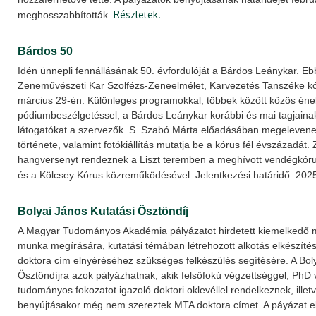
Részletek.
meghosszabbították.
Bárdos 50
Idén ünnepli fennállásának 50. évfordulóját a Bárdos Leánykar. Eb
Zeneművészeti Kar Szolfézs-Zeneelmélet, Karvezetés Tanszéke kó
március 29-én. Különleges programokkal, többek között közös ének
pódiumbeszélgetéssel, a Bárdos Leánykar korábbi és mai tagjainak 
látogatókat a szervezők. S. Szabó Márta előadásában megelevene
története, valamint fotókiállítás mutatja be a kórus fél évszázadát
hangversenyt rendeznek a Liszt teremben a meghívott vendégkóru
és a Kölcsey Kórus közreműködésével. Jelentkezési határidő: 202
Bolyai János Kutatási Ösztöndíj
A Magyar Tudományos Akadémia pályázatot hirdetett kiemelkedő
munka megírására, kutatási témában létrehozott alkotás elkészíté
doktora cím elnyéréséhez szükséges felkészülés segítésére. A Bol
Ösztöndíjra azok pályázhatnak, akik felsőfokú végzettséggel, PhD
tudományos fokozatot igazoló doktori oklevéllel rendelkeznek, illet
benyújtásakor még nem szereztek MTA doktora címet. A páyázat e