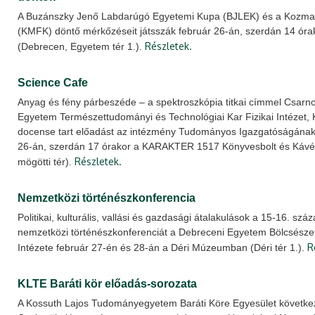
A Buzánszky Jenő Labdarúgó Egyetemi Kupa (BJLEK) és a Kozma 
(KMFK) döntő mérkőzéseit játsszák február 26-án, szerdán 14 ó
Részletek.
(Debrecen, Egyetem tér 1.).
Science Cafe
Anyag és fény párbeszéde – a spektroszkópia titkai címmel Csarno
Egyetem Természettudományi és Technológiai Kar Fizikai Intézet, Kí
docense tart előadást az intézmény Tudományos Igazgatóságának
26-án, szerdán 17 órakor a KARAKTER 1517 Könyvesbolt és Káv
Részletek.
mögötti tér).
Nemzetközi történészkonferencia
Politikai, kulturális, vallási és gazdasági átalakulások a 15-16. s
nemzetközi történészkonferenciát a Debreceni Egyetem Bölcsésze
R
Intézete február 27-én és 28-án a Déri Múzeumban (Déri tér 1.).
KLTE Baráti kör előadás-sorozata
A Kossuth Lajos Tudományegyetem Baráti Köre Egyesület követke