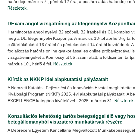
határideje március 7., péntek 12 óra, a postára adás határideje már
Részletek.
DExam angol vizsgatréning az Idegennyelvi Központba
Harmincórás angol nyelvű B2 szóbeli, B2 írásbeli és C1 komplex vi
meg a DE Idegennyelvi Központja. A március 13-tól április 3-ig tar
csütörtökönként 16 órától és péntekenként 14 órától kezdődnek. A
foglalkozás hatórás online gyakorlással és online próbavizsgával is
vizsgatréningeket a Komlóssy út 56 .szám alatt, a földszinten tartjá
Részletek.
március 10., hétfő éjfél.
Kiírták az NKKP idei alapkutatási pályázatait
A Nemzeti Kutatási, Fejlesztési és Innovációs Hivatal meghirdette 
Kiválósági Program (NKKP) 2025. évi alapkutatási pályázatait. A ben
Részletek.
EXCELLENCE kategória kivételével - 2025. március 31.
Konzultációs lehetőség tartós betegséggel élő vagy ho
betegállományból visszatérő munkatársak részére
A Debreceni Egyetem Kancellária Megváltozott Munkaképességűek