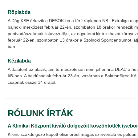
Röplabda
A Dág KSE érkezik a DESOK-ba a férfi röplabda NB I Extraliga al
bajnoki mérkőzést február 22-én, szombaton 18 órakor rendezik me
pontvadászatának listavezetője, az egyetemi klub is hazai környeze
február 22-én, szombaton 13 órakor a Szolnoki Sportcentrumot lá
ban.
Kézilabda
A Balatonhoz utazik, ám természetesen nem pihenni a DEAC a hétv
I/B-ben. A hajdúságiak február 23-án, vasárnap a Balatonfüred KA
csapnak össze 14 órától.
RÓLUNK ÍRTÁK
A Klinikai Központ kiváló dolgozóit köszöntötték (webo
Kilenc szakdolgozó kapott elismerést magas színvonalú és példa