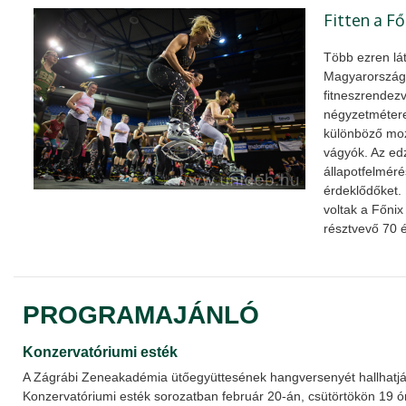
Fitten a Fő
Több ezren lát
Magyarország
fitneszrendez
négyzetmétere
különböző moz
vágyók. Az ed
állapotfelméré
érdeklődőket.
voltak a Főnix
résztvevő 70 é
PROGRAMAJÁNLÓ
Konzervatóriumi esték
A Zágrábi Zeneakadémia ütőegyüttesének hangversenyét hallhatj
Konzervatóriumi esték sorozatban február 20-án, csütörtökön 19 ór