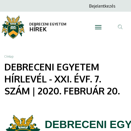
DEBRECENI
Ugrás
Anonim
Bejelentkezés
a
N
Felhasználói
EGYETEM
tartalomra
fiók
DEBRECENI EGYETEM
HÍRLEVÉL
HÍREK
menüje
Tar
-
ker
XXI.
Morzsa
Címlap
ÉVF.
DEBRECENI EGYETEM
7.
HÍRLEVÉL - XXI. ÉVF. 7.
SZÁM
SZÁM | 2020. FEBRUÁR 20.
|
2020.
DEBRECENI EG
FEBRUÁR