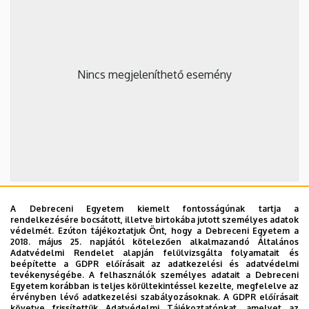
Nincs megjeleníthető esemény
A Debreceni Egyetem kiemelt fontosságúnak tartja a
2026. szeptember 19.
rendelkezésére bocsátott, illetve birtokába jutott személyes adatok
védelmét. Ezúton tájékoztatjuk Önt, hogy a Debreceni Egyetem a
ÁOK-diplomaosztó ünnepség
2018. május 25. napjától kötelezően alkalmazandó Általános
Adatvédelmi Rendelet alapján felülvizsgálta folyamatait és
Az Általános Orvostudományi Kar szeptember 19-
beépítette a GDPR előírásait az adatkezelési és adatvédelmi
tevékenységébe. A felhasználók személyes adatait a Debreceni
én, szombaton 11 órától tartja nyári diplomaosztó
Egyetem korábban is teljes körültekintéssel kezelte, megfelelve az
ünnepségét a Főépület Díszudvarán. A Multimédia
érvényben lévő adatkezelési szabályozásoknak. A GDPR előírásait
ÜNNEPSÉG, DIPLOMAOSZTÓ
követve frissítettük Adatvédelmi Tájékoztatónkat, amelyet az