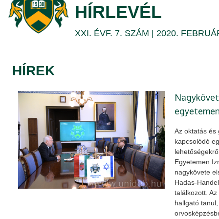
20.
HÍRLEVÉL
|
XXI. ÉVF. 7. SZÁM | 2020. FEBRUÁ
DEBRECENI
EGYETEM
HÍREK
Nagyköveti
egyeteme
Az oktatás és
kapcsolódó e
lehetőségekrő
Egyetemen Izr
nagykövete els
Hadas-Handels
találkozott. A
hallgató tanul
orvosképzésbe