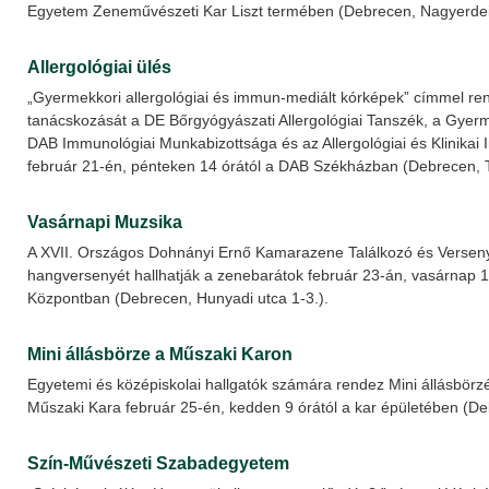
Egyetem Zeneművészeti Kar Liszt termében (Debrecen, Nagyerdei k
Allergológiai ülés
„Gyermekkori allergológiai és immun-mediált kórképek” címmel r
tanácskozását a DE Bőrgyógyászati Allergológiai Tanszék, a Gyerm
DAB Immunológiai Munkabizottsága és az Allergológiai és Klinikai
február 21-én, pénteken 14 órától a DAB Székházban (Debrecen,
Vasárnapi Muzsika
A XVII. Országos Dohnányi Ernő Kamarazene Találkozó és Verseny
hangversenyét hallhatják a zenebarátok február 23-án, vasárnap 17
Központban (Debrecen, Hunyadi utca 1-3.).
Mini állásbörze a Műszaki Karon
Egyetemi és középiskolai hallgatók számára rendez Mini állásbör
Műszaki Kara február 25-én, kedden 9 órától a kar épületében (De
Szín-Művészeti Szabadegyetem