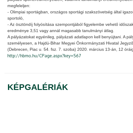
megfeleljen:
- Olimpiai sportágban, országos sportági szakszövetség által igazol
sportoló,
- Az ösztöndíj folyósítása szempontjából figyelembe vehető idősz
eredménye 3,51 vagy annál magasabb tanulmányi átlag.
A pályázatokat egyénileg, pályázati adatlapon kell benyújtani. A pá
személyesen, a Hajdú-Bihar Megyei Önkormányzati Hivatal Jegyzői
(Debrecen, Piac u. 54. fsz. 7. szoba) 2020. március 13-án, 12 órái
http://hbmo.hu/CPage.aspx?key=567
KÉPGALÉRIÁK