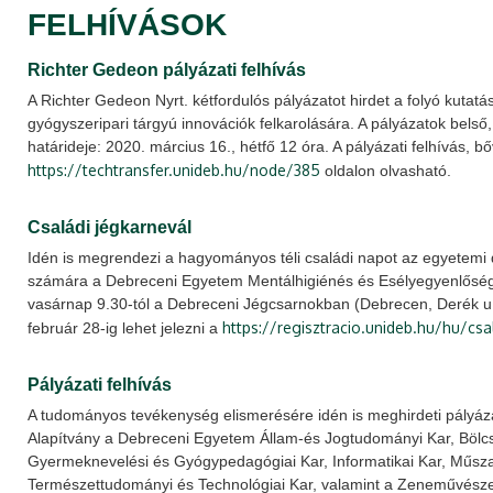
FELHÍVÁSOK
Richter Gedeon pályázati felhívás
A Richter Gedeon Nyrt. kétfordulós pályázatot hirdet a folyó kutat
gyógyszeripari tárgyú innovációk felkarolására. A pályázatok bels
határideje: 2020. március 16., hétfő 12 óra. A pályázati felhívás, 
https://techtransfer.unideb.hu/node/385
oldalon olvasható.
Családi jégkarnevál
Idén is megrendezi a hagyományos téli családi napot az egyetemi 
számára a Debreceni Egyetem Mentálhigiénés és Esélyegyenlőség
vasárnap 9.30-tól a Debreceni Jégcsarnokban (Debrecen, Derék u.)
https://regisztracio.unideb.hu/hu/csa
február 28-ig lehet jelezni a
Pályázati felhívás
A tudományos tevékenység elismerésére idén is meghirdeti pályáza
Alapítvány a Debreceni Egyetem Állam-és Jogtudományi Kar, Bölc
Gyermeknevelési és Gyógypedagógiai Kar, Informatikai Kar, Műsza
Természettudományi és Technológiai Kar, valamint a Zeneművészet