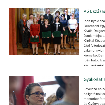
A 21. száz
Idén nyolc sza
Debreceni Egy
Kiváló Dolgozó
Jutalomdíjat a
Klinikai Közpo
által felterjes
valamennyien 
kiemelkedően 
Idén hatodik 
elismeréseket
Gyakorlat 
Levelező és n
hallgatóinak s
mentorkonfere
és Gyógypedag