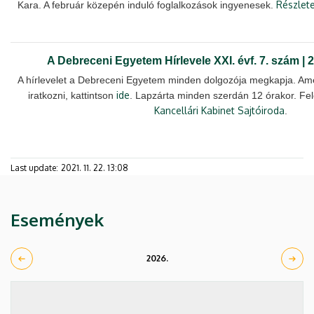
Részlete
Kara. A február közepén induló foglalkozások ingyenesek.
A Debreceni Egyetem Hírlevele XXI. évf. 7. szám | 2
A hírlevelet a Debreceni Egyetem minden dolgozója megkapja. Ame
ide
iratkozni, kattintson
. Lapzárta minden szerdán 12 órakor. Fel
Kancellári Kabinet Sajtóiroda
.
Last update:
2021. 11. 22. 13:08
Események
2026.