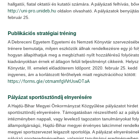
hallgatói, fiatal oktatói és kutatói számára. A pályázati felhívás, b
http://uni-pro.unideb.hu
oldalon olvasható. A pályázatok benyújtás
február 25.
Publikációs stratégiai tréning
A Debreceni Egyetem Egyetemi és Nemzeti Könyvtár szervezésében
trénere bemutatja, milyen eszközök állnak rendelkezésre egy jó foly
hogyan állapíthatjuk meg a megbízható nyílt hozzáférésű folyóirat
kiadványokban érnek el átlagon felüli teljesítményt cikkeink. Helys
Könyvtár, III. emeleti előadóterem Időpont: 2020. február 25. kedd 
ingyenes, ám a korlátozott férőhelyek miatt regisztrációhoz kötött:
https://forms.gle/otmamfgVVrUswDTaA
Pályázat sportösztöndíj elnyerésére
A Hajdú-Bihar Megyei Önkormányzat Közgyűlése pályázatot hirdet
sportösztöndíj elnyerésére. Támogatásban részesíthető az a pályáz
intézményben nappali, vagy levelező tagozaton tanulmányokat foly
állampolgárságú, Hajdú-Bihar megyei érvényes lakcímmel rendelke
megyei sportszervezet leigazolt sportolója. A pályázat elnyerésének
pályázó sporteredményeiben, valamint tanulmányi eredményeiben 