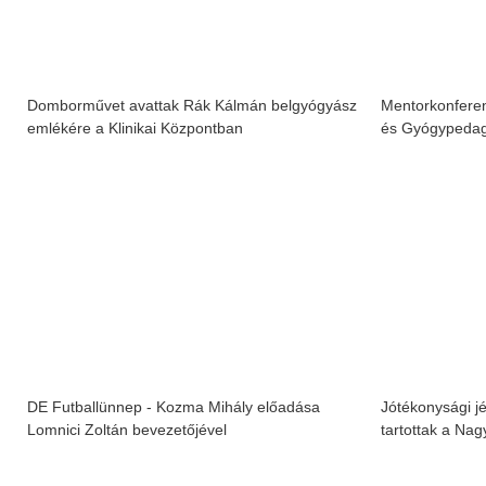
Domborművet avattak Rák Kálmán belgyógyász
Mentorkonfere
emlékére a Klinikai Központban
és Gyógypedag
DE Futballünnep - Kozma Mihály előadása
Jótékonysági j
Lomnici Zoltán bevezetőjével
tartottak a Nag