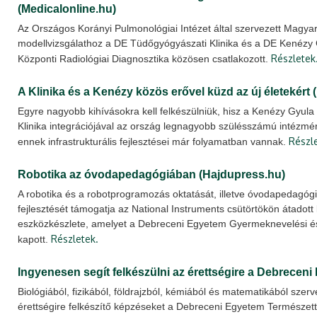
(Medicalonline.hu)
Az Országos Korányi Pulmonológiai Intézet által szervezett Magya
modellvizsgálathoz a DE Tüdőgyógyászati Klinika és a DE Kenézy
Részletek
Központi Radiológiai Diagnosztika közösen csatlakozott.
A Klinika és a Kenézy közös erővel küzd az új életekért
Egyre nagyobb kihívásokra kell felkészülniük, hisz a Kenézy Gyul
Klinika integrációjával az ország legnagyobb szülésszámú intézmén
Részl
ennek infrastrukturális fejlesztései már folyamatban vannak.
Robotika az óvodapedagógiában (Hajdupress.hu)
A robotika és a robotprogramozás oktatását, illetve óvodapedagógi
fejlesztését támogatja az National Instruments csütörtökön átadott
eszközkészlete, amelyet a Debreceni Egyetem Gyermeknevelési 
Részletek.
kapott.
Ingyenesen segít felkészülni az érettségire a Debreceni
Biológiából, fizikából, földrajzból, kémiából és matematikából szerv
érettségire felkészítő képzéseket a Debreceni Egyetem Természet