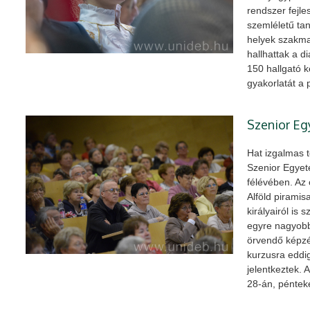
rendszer fejle
szemléletű tan
helyek szakma
hallhattak a d
150 hallgató 
gyakorlatát a
Szenior Eg
Hat izgalmas t
Szenior Egyet
félévében. Az 
Alföld piramis
királyairól is 
egyre nagyob
örvendő képzé
kurzusra eddi
jelentkeztek. 
28-án, pénteke