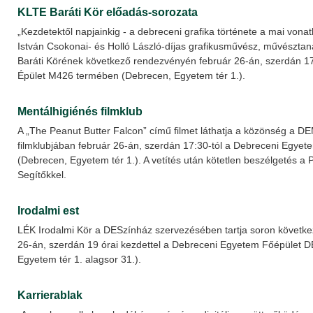
KLTE Baráti Kör előadás-sorozata
„Kezdetektől napjainkig - a debreceni grafika története a mai von
István Csokonai- és Holló László-díjas grafikusművész, művésztan
Baráti Körének következő rendezvényén február 26-án, szerdán 17
Épület M426 termében (Debrecen, Egyetem tér 1.).
Mentálhigiénés filmklub
A „The Peanut Butter Falcon” című filmet láthatja a közönség a 
filmklubjában február 26-án, szerdán 17:30-tól a Debreceni Egye
(Debrecen, Egyetem tér 1.). A vetítés után kötetlen beszélgetés a 
Segítőkkel.
Irodalmi est
LÉK Irodalmi Kör a DESzínház szervezésében tartja soron következ
26-án, szerdán 19 órai kezdettel a Debreceni Egyetem Főépület
Egyetem tér 1. alagsor 31.).
Karrierablak