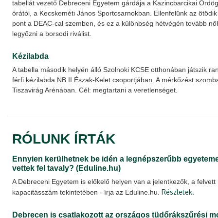
tabellát vezető Debreceni Egyetem gárdája a Kazincbarcikai Ördög
órától, a Kecskeméti János Sportcsarnokban. Ellenfelünk az ötödik 
pont a DEAC-cal szemben, és ez a különbség hétvégén tovább nőh
legyőzni a borsodi riválist.
Kézilabda
A tabella második helyén álló Szolnoki KCSE otthonában játszik r
férfi kézilabda NB II Észak-Kelet csoportjában. A mérkőzést szomb
Tiszavirág Arénában. Cél: megtartani a veretlenséget.
RÓLUNK ÍRTÁK
Ennyien kerülhetnek be idén a legnépszerűbb egyeteme
vettek fel tavaly? (Eduline.hu)
A Debreceni Egyetem is előkelő helyen van a jelentkezők, a felvett 
Részletek.
kapacitásszám tekintetében - írja az Eduline.hu.
Debrecen is csatlakozott az országos tüdőrákszűrési 