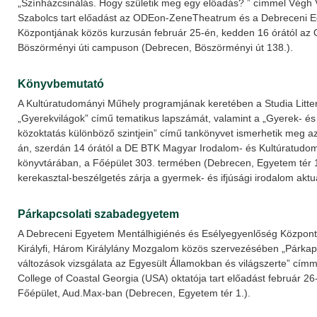
„Színházcsinálás. Hogy születik meg egy előadás? ” címmel Végh 
Szabolcs tart előadást az ODEon-ZeneTheatrum és a Debreceni 
Központjának közös kurzusán február 25-én, kedden 16 órától az
Böszörményi úti campuson (Debrecen, Böszörményi út 138.).
Könyvbemutató
A Kultúratudományi Műhely programjának keretében a Studia Littera
„Gyerekvilágok” című tematikus lapszámát, valamint a „Gyerek- és 
közoktatás különböző szintjein” című tankönyvet ismerhetik meg a
án, szerdán 14 órától a DE BTK Magyar Irodalom- és Kultúratudom
könyvtárában, a Főépület 303. termében (Debrecen, Egyetem tér 1
kerekasztal-beszélgetés zárja a gyermek- és ifjúsági irodalom aktuá
Párkapcsolati szabadegyetem
A Debreceni Egyetem Mentálhigiénés és Esélyegyenlőség Központ
Királyfi, Három Királylány Mozgalom közös szervezésében „Párkapc
változások vizsgálata az Egyesült Államokban és világszerte” címm
College of Coastal Georgia (USA) oktatója tart előadást február 26
Főépület, Aud.Max-ban (Debrecen, Egyetem tér 1.).