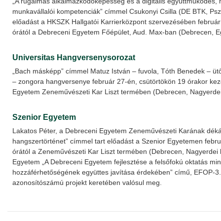
„A rugalmas alkalmazkodóképesség és a digitális együttműködés, m
munkavállalói kompetenciák” címmel Csukonyi Csilla (DE BTK, Pszic
előadást a HKSZK Hallgatói Karrierközpont szervezésében február
órától a Debreceni Egyetem Főépület, Aud. Max-ban (Debrecen, Eg
Universitas Hangversenysorozat
„Bach másképp” címmel Matuz István – fuvola, Tóth Benedek – üt
– zongora hangversenye február 27-én, csütörtökön 19 órakor kez
Egyetem Zeneművészeti Kar Liszt termében (Debrecen, Nagyerdei k
Szenior Egyetem
Lakatos Péter, a Debreceni Egyetem Zeneművészeti Karának dékán
hangszertörténet” címmel tart előadást a Szenior Egyetemen febr
órától a Zeneművészeti Kar Liszt termében (Debrecen, Nagyerdei kr
Egyetem „A Debreceni Egyetem fejlesztése a felsőfokú oktatás m
hozzáférhetőségének együttes javítása érdekében” című, EFOP-3
azonosítószámú projekt keretében valósul meg.