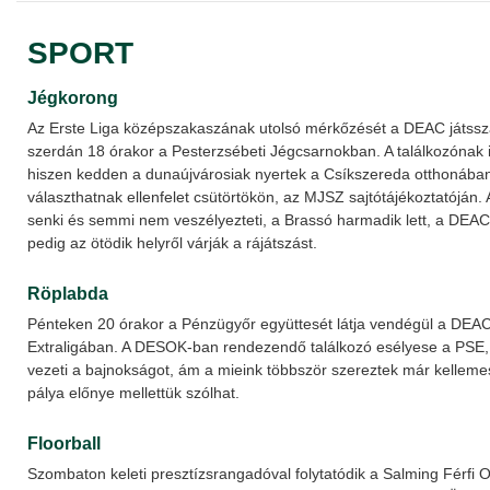
SPORT
Jégkorong
Az Erste Liga középszakaszának utolsó mérkőzését a DEAC játss
szerdán 18 órakor a Pesterzsébeti Jégcsarnokban. A találkozónak i
hiszen kedden a dunaújvárosiak nyertek a Csíkszereda otthonában,
választhatnak ellenfelet csütörtökön, az MJSZ sajtótájékoztatóján.
senki és semmi nem veszélyezteti, a Brassó harmadik lett, a DEAC
pedig az ötödik helyről várják a rájátszást.
Röplabda
Pénteken 20 órakor a Pénzügyőr együttesét látja vendégül a DEAC
Extraligában. A DESOK-ban rendezendő találkozó esélyese a PSE
vezeti a bajnokságot, ám a mieink többször szereztek már kelleme
pálya előnye mellettük szólhat.
Floorball
Szombaton keleti presztízsrangadóval folytatódik a Salming Férfi 