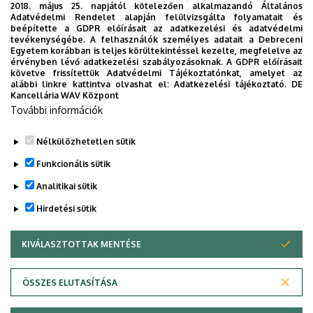
2018. május 25. napjától kötelezően alkalmazandó Általános
Időpont:
2021. október 15. péntek 16.30
Adatvédelmi Rendelet alapján felülvizsgálta folyamatait és
Helyszín
: Déri Múzeum Díszterem (Debrecen, Déri tér 1.)
beépítette a GDPR előírásait az adatkezelési és adatvédelmi
tevékenységébe. A felhasználók személyes adatait a Debreceni
Egyetem korábban is teljes körültekintéssel kezelte, megfelelve az
Dokumentumok
érvényben lévő adatkezelési szabályozásoknak. A GDPR előírásait
20211015trianon.pdf
(2.39 MB)
követve frissítettük Adatvédelmi Tájékoztatónkat, amelyet az
alábbi linkre kattintva olvashat el:
Adatkezelési tájékoztató.
DE
Kancellária WAV Központ
Last update:
2021. 11. 22. 14:22
További információk
Megosztás
Nélkülözhetetlen sütik
Funkcionális sütik
Analitikai sütik
Hirdetési sütik
KIVÁLASZTOTTAK MENTÉSE
WITHDRAW CONSENT
DEBRECENI EGYETEM
ÖSSZES ELUTASÍTÁSA
Adatvédelem
Adatvédelem