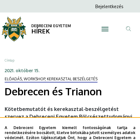
Debrecen
Ugrás
Anonim
Bejelentkezés
a
N
Felhasználói
és
tartalomra
fiók
DEBRECENI EGYETEM
Trianon
HÍREK
menüje
Tar
|
ker
DEBRECENI
Morzsa
Címlap
EGYETEM
2021. október 15.
ELŐADÁS, WORKSHOP, KEREKASZTAL BESZÉLGETÉS
Debrecen és Trianon
Kötetbemutatót és kerekasztal-beszélgetést
szervez a Debreceni Egyetem Bölcsészettudományi
Kar Történelmi Intézete és a Déri Múzeum a HATÁr-
A Debreceni Egyetem kiemelt fontosságúnak tartja a
sorSOK című időszaki kiállításhoz kapcsolódóan.
rendelkezésére bocsátott, illetve birtokába jutott személyes adatok
védelmét. Ezúton tájékoztatjuk Önt, hogy a Debreceni Egyetem a