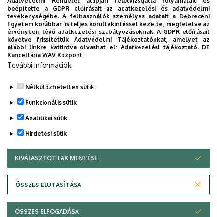
Adatvédelmi Rendelet alapján felülvizsgálta folyamatait és
Helyszín:
DEAC Sportcampus (Debrecen, Dóczy utca 9.)
beépítette a GDPR előírásait az adatkezelési és adatvédelmi
tevékenységébe. A felhasználók személyes adatait a Debreceni
Egyetem korábban is teljes körültekintéssel kezelte, megfelelve az
Bővebb információ:
https://deac.hu/egyeb/ha-majus-1-
érvényben lévő adatkezelési szabályozásoknak. A GDPR előírásait
akkor-deac-csaladi-nap/
követve frissítettük Adatvédelmi Tájékoztatónkat, amelyet az
alábbi linkre kattintva olvashat el:
Adatkezelési tájékoztató.
DE
Kancellária WAV Központ
Last update:
2025. 04. 24. 10:44
További információk
Megosztás
Nélkülözhetetlen sütik
Funkcionális sütik
Analitikai sütik
Hirdetési sütik
KIVÁLASZTOTTAK MENTÉSE
WITHDRAW CONSENT
DEBRECENI EGYETEM
ÖSSZES ELUTASÍTÁSA
Adatvédelem
Adatvédelem
ÖSSZES ELFOGADÁSA