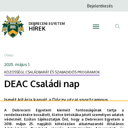
DEAC
Ugrás
Anonim
Bejelentkezés
a
N
Felhasználói
Családi
tartalomra
fiók
DEBRECENI EGYETEM
nap
HÍREK
menüje
Tar
|
ker
DEBRECENI
Morzsa
Címlap
EGYETEM
2025. május 1.
KÖZÖSSÉGI, CSALÁDBARÁT ÉS SZABADIDŐS PROGRAMOK
DEAC Családi nap
Ismét kitárja kapuit a Dóczy utcai sportcampus,
mindenkit vár a Debreceni Egyetem sportklubjának
A Debreceni Egyetem kiemelt fontosságúnak tartja a
hagyományos rendezvénye, a május 1-jei Családi Nap.
rendelkezésére bocsátott, illetve birtokába jutott személyes adatok
védelmét. Ezúton tájékoztatjuk Önt, hogy a Debreceni Egyetem a
2018. május 25. napjától kötelezően alkalmazandó Általános
Időpont:
2025., május 1., (csütörtök) 9 óra