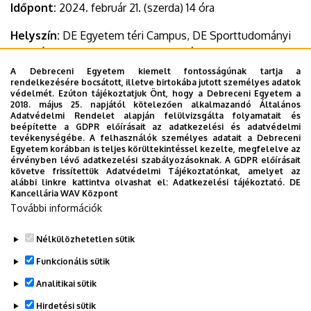
Időpont:
2024. február 21. (szerda) 14 óra
Helyszín:
DE Egyetem téri Campus, DE Sporttudományi
Oktatóközpont (DESOK, Egyetem tér 1.)
A Debreceni Egyetem kiemelt fontosságúnak tartja a
További információ:
rendelkezésére bocsátott, illetve birtokába jutott személyes adatok
védelmét. Ezúton tájékoztatjuk Önt, hogy a Debreceni Egyetem a
2018. május 25. napjától kötelezően alkalmazandó Általános
www.buzanszkykupa.hu
Adatvédelmi Rendelet alapján felülvizsgálta folyamatait és
beépítette a GDPR előírásait az adatkezelési és adatvédelmi
Dokumentumok
tevékenységébe. A felhasználók személyes adatait a Debreceni
Egyetem korábban is teljes körültekintéssel kezelte, megfelelve az
Meghívó_BJLEK_KMFK_döntő_2024_Sajtó.pdf
(274.46
érvényben lévő adatkezelési szabályozásoknak. A GDPR előírásait
KB)
követve frissítettük Adatvédelmi Tájékoztatónkat, amelyet az
alábbi linkre kattintva olvashat el:
Adatkezelési tájékoztató.
DE
Kancellária WAV Központ
Last update:
2024. 02. 15. 13:33
További információk
Megosztás
Nélkülözhetetlen sütik
Funkcionális sütik
Analitikai sütik
Hirdetési sütik