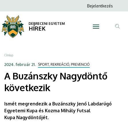
A
Ugrás
Anonim
Bejelentkezés
a
N
Felhasználói
Buzánszky
tartalomra
fiók
DEBRECENI EGYETEM
Nagydöntő
HÍREK
menüje
Tar
következik
ker
|
Morzsa
Címlap
DEBRECENI
2024. február 21.
SPORT, REKREÁCIÓ, PREVENCIÓ
A Buzánszky Nagydöntő
EGYETEM
következik
Ismét megrendezik a Buzánszky Jenő Labdarúgó
Egyetemi Kupa és Kozma Mihály Futsal
Kupa Nagydöntőjét.