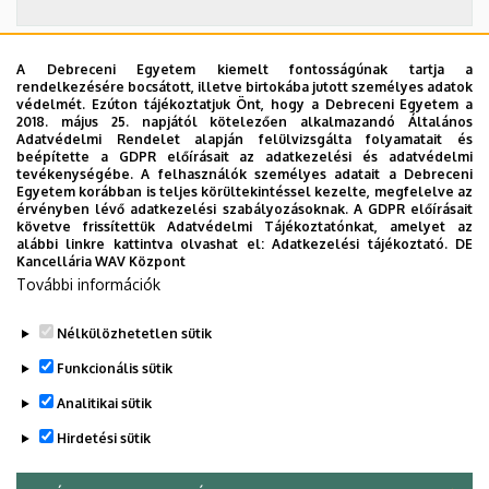
A Debreceni Egyetem kiemelt fontosságúnak tartja a
2026. szeptember 19.
rendelkezésére bocsátott, illetve birtokába jutott személyes adatok
védelmét. Ezúton tájékoztatjuk Önt, hogy a Debreceni Egyetem a
ÁOK-diplomaosztó ünnepség
2018. május 25. napjától kötelezően alkalmazandó Általános
Adatvédelmi Rendelet alapján felülvizsgálta folyamatait és
Az Általános Orvostudományi Kar szeptember 19-
beépítette a GDPR előírásait az adatkezelési és adatvédelmi
tevékenységébe. A felhasználók személyes adatait a Debreceni
én, szombaton 11 órától tartja nyári diplomaosztó
Egyetem korábban is teljes körültekintéssel kezelte, megfelelve az
ünnepségét a Főépület Díszudvarán. A Multimédia
érvényben lévő adatkezelési szabályozásoknak. A GDPR előírásait
ÜNNEPSÉG, DIPLOMAOSZTÓ
követve frissítettük Adatvédelmi Tájékoztatónkat, amelyet az
és E-learning Technikai Központ a youtube-on
alábbi linkre kattintva olvashat el:
Adatkezelési tájékoztató.
DE
élőben közvetíti az oklevélátadót.
Kancellária WAV Központ
További információk
TOVÁBB AZ ÖSSZES ESEMÉNYRE
Nélkülözhetetlen sütik
Funkcionális sütik
Analitikai sütik
Hirdetési sütik