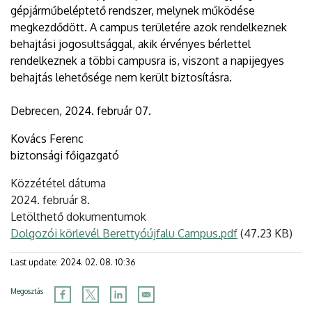
gépjárműbeléptető rendszer, melynek működése
megkezdődött. A campus területére azok rendelkeznek
behajtási jogosultsággal, akik érvényes bérlettel
rendelkeznek a többi campusra is, viszont a napijegyes
behajtás lehetősége nem került biztosításra.
Debrecen, 2024. február 07.
Kovács Ferenc
biztonsági főigazgató
Közzététel dátuma
2024. február 8.
Letölthető dokumentumok
Dokumentum
Dolgozói körlevél Berettyóújfalu Campus.pdf
(47.23 KB)
Last update:
2024. 02. 08. 10:36
Megosztás