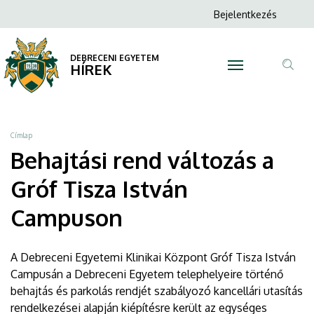
Behajtási
Ugrás
Anonim
Bejelentkezés
a
N
Felhasználói
rend
tartalomra
fiók
DEBRECENI EGYETEM
változás
HÍREK
menüje
Tar
a
ker
Gróf
Morzsa
Címlap
Tisza
Behajtási rend változás a
István
Gróf Tisza István
Campuson
Campuson
|
A Debreceni Egyetemi Klinikai Központ Gróf Tisza István
DEBRECENI
Campusán a Debreceni Egyetem telephelyeire történő
behajtás és parkolás rendjét szabályozó kancellári utasítás
EGYETEM
rendelkezései alapján kiépítésre került az egységes