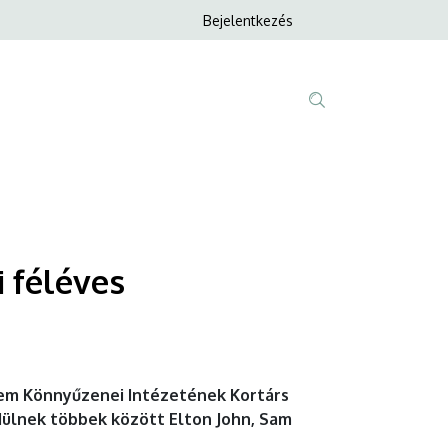
Anonim
Bejelentkezés
Nyelvvála
Felhasználói
fiók
menüje
Fő
Tartalom
navigáció
keresése
 féléves
etem Könnyűzenei Intézetének Kortárs
dülnek többek között Elton John, Sam