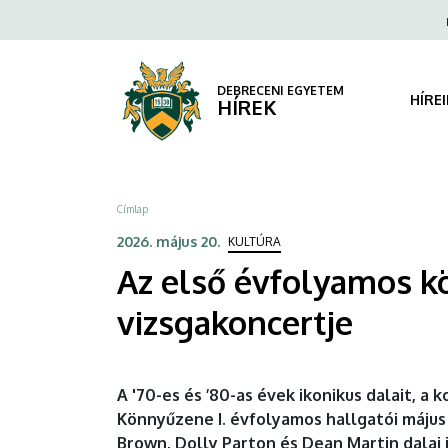
Az
Ugrás
Fels
a
navi
első
tartalomra
évfolyamos
DEBRECENI EGYETEM
HÍRE
HÍREK
könnyűzenész
hallgatók
Morzsa
Címlap
tavaszi
2026. május 20.
KULTÚRA
féléves
Az első évfolyamos k
vizsgakoncertje
vizsgakoncertje
|
DEBRECENI
A '70-es és ’80-as évek ikonikus dalait, 
Könnyűzene I. évfolyamos hallgatói május
EGYETEM
Brown, Dolly Parton és Dean Martin dalai i