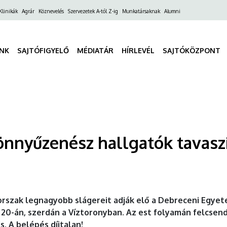
ő
Klinikák
Agrár
Köznevelés
Szervezetek A-tól Z-ig
Munkatársaknak
Alumni
gáció
INK
SAJTÓFIGYELŐ
MÉDIATÁR
HÍRLEVÉL
SAJTÓKÖZPONT
önnyűzenész hallgatók tavaszi
a korszak legnagyobb slágereit adják elő a Debreceni Egy
 20-án, szerdán a Víztoronyban. Az est folyamán felcsen
s. A belépés díjtalan!