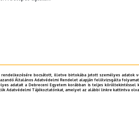
 rendelkezésére bocsátott, illetve birtokába jutott személyes adatok v
azandó Általános Adatvédelmi Rendelet alapján felülvizsgálta folyamata
yes adatait a Debreceni Egyetem korábban is teljes körültekintéssel 
tük Adatvédelmi Tájékoztatónkat, amelyet az alábbi linkre kattintva olv