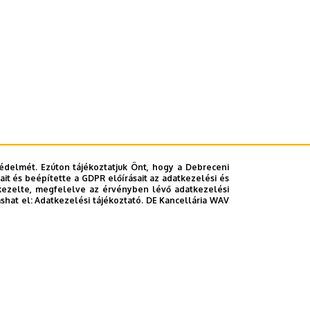
édelmét. Ezúton tájékoztatjuk Önt, hogy a Debreceni
it és beépítette a GDPR előírásait az adatkezelési és
kezelte, megfelelve az érvényben lévő adatkezelési
ashat el:
Adatkezelési tájékoztató.
DE Kancellária WAV