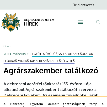
Agrárszakember
Ugrás
Anonim
Bejelentkezés
a
N
Felhasználói
találkozó
tartalomra
fiók
DEBRECENI EGYETEM
|
HÍREK
menüje
Tar
DEBRECENI
ker
EGYETEM
Morzsa
Címlap
2023. március 31.
EGYÜTTMŰKÖDÉS, VÁLLALATI KAPCSOLATOK
ELŐADÁS, WORKSHOP, KEREKASZTAL BESZÉLGETÉS
Agrárszakember találkozó
A debreceni agrárfelsőoktatás 155. évfordulója
alkalmából Agrárszakember találkozót szervez a
Debreceni Egyetem. Az esemény fővédnöke: Jakab
István, a Magyar Országgyűlés alelnöke.
A Debreceni Egyetem kiemelt fontosságúnak tartja a