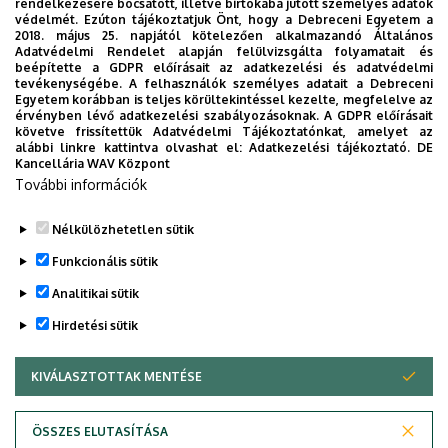
rendelkezésére bocsátott, illetve birtokába jutott személyes adatok
Időpont: 2023. március 31. péntek 12.00
védelmét. Ezúton tájékoztatjuk Önt, hogy a Debreceni Egyetem a
2018. május 25. napjától kötelezően alkalmazandó Általános
Helyszín: Debreceni Egyetem Böszörményi úti campus,
Adatvédelmi Rendelet alapján felülvizsgálta folyamatait és
DE Mezőgazdaság-, Élelmiszertudományi és
beépítette a GDPR előírásait az adatkezelési és adatvédelmi
tevékenységébe. A felhasználók személyes adatait a Debreceni
Környezetgazdálkodási Kar Aula
Egyetem korábban is teljes körültekintéssel kezelte, megfelelve az
érvényben lévő adatkezelési szabályozásoknak. A GDPR előírásait
követve frissítettük Adatvédelmi Tájékoztatónkat, amelyet az
alábbi linkre kattintva olvashat el:
Adatkezelési tájékoztató.
DE
Kancellária WAV Központ
Last update:
2023. 03. 30. 11:54
További információk
Megosztás
Nélkülözhetetlen sütik
Funkcionális sütik
Analitikai sütik
Hirdetési sütik
KIVÁLASZTOTTAK MENTÉSE
WITHDRAW CONSENT
DEBRECENI EGYETEM
ÖSSZES ELUTASÍTÁSA