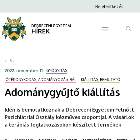
Adománygyűjtő
Ugrás
Anonim
Bejelentkezés
a
N
Felhasználói
kiállítás
tartalomra
fiók
DEBRECENI EGYETEM
|
HÍREK
menüje
Tar
DEBRECENI
ker
EGYETEM
Morzsa
Címlap
2022. november 11.
GYÓGYÍTÁS
JÓTÉKONYKODÁS, ADOMÁNYOZÁS, BÁL
KIÁLLÍTÁS, BEMUTATÓ
Adománygyűjtő kiállítás
Idén is bemutatkoznak a Debreceni Egyetem Felnőtt
Pszichiátriai Osztály kézműves csoportjai. A vásárlók
a terápiás foglalkozásokon készített termékek -
kerámiák, vesszőkosarak, patchwork és hímzett
táskák, párnák, levendulazsákok, szőttesek,