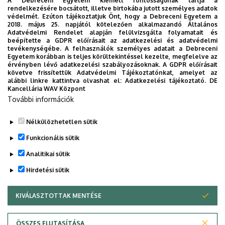
A Debreceni Egyetem kiemelt fontosságúnak tartja a
rendelkezésére bocsátott, illetve birtokába jutott személyes adatok
szalmadíszek – közül választhatnak.
védelmét. Ezúton tájékoztatjuk Önt, hogy a Debreceni Egyetem a
2018. május 25. napjától kötelezően alkalmazandó Általános
Időpont:
Adatvédelmi Rendelet alapján felülvizsgálta folyamatait és
2022. november 11. péntek 8.30-12.30
beépítette a GDPR előírásait az adatkezelési és adatvédelmi
Helyszín
tevékenységébe. A felhasználók személyes adatait a Debreceni
: DE KK Kenézy Campus főbejárata, a Posta mellett
Egyetem korábban is teljes körültekintéssel kezelte, megfelelve az
(Debrecen, Bartók Béla út 2-26.)
érvényben lévő adatkezelési szabályozásoknak. A GDPR előírásait
követve frissítettük Adatvédelmi Tájékoztatónkat, amelyet az
Dokumentumok
alábbi linkre kattintva olvashat el:
Adatkezelési tájékoztató.
DE
Kancellária WAV Központ
plakát
(417.45 KB)
További információk
Megosztás
Nélkülözhetetlen sütik
Funkcionális sütik
Analitikai sütik
Hirdetési sütik
KIVÁLASZTOTTAK MENTÉSE
WITHDRAW CONSENT
DEBRECENI EGYETEM
ÖSSZES ELUTASÍTÁSA